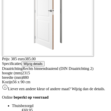
Prijs: 385 euro
385
.
00
Specificaties
Wijzig details
Draairichting
Rechts binnendraaiend (DIN Draairichting 2)
hoogte (mm)
2315
breedte (mm)
880
Kozijn
56 x 90 cm
Liever een andere kleur of andere maat? Wijzig dan de details.
Online
beperkt op voorraad
Thuisbezorgd
€69.95