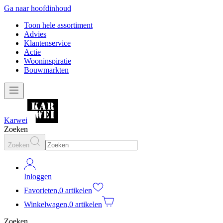
Ga naar hoofdinhoud
Toon hele assortiment
Advies
Klantenservice
Actie
Wooninspiratie
Bouwmarkten
Karwei
Zoeken
Zoeken
Inloggen
Favorieten
,
0 artikelen
Winkelwagen
,
0 artikelen
Zoeken