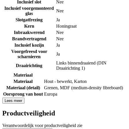
Inclusief slot
Nee
Inclusief voorgemonteerd
Nee
glas
Slotgatfrezing
Ja
Kern
Honingraat
Inbraakwerend
Nee
Brandvertragend
Nee
Inclusief kozijn
Ja
Voorgefreesd voor
Ja
scharnieren
Links binnendraaiend (DIN
Draairichting
Draairichting 1)
Materiaal
Materiaal
Hout - bewerkt
,
Karton
Materiaal (detail)
Grenen
,
MDF (medium-density fibreboard)
Oorsprong van hout
Europa
Lees meer
Productveiligheid
Verantwoordelijk voor productveiligheid zie