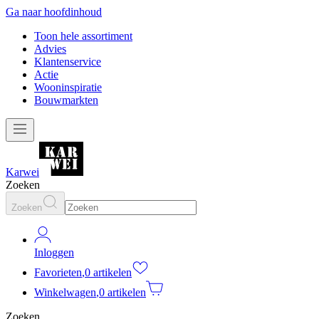
Ga naar hoofdinhoud
Toon hele assortiment
Advies
Klantenservice
Actie
Wooninspiratie
Bouwmarkten
Karwei
Zoeken
Zoeken
Inloggen
Favorieten
,
0 artikelen
Winkelwagen
,
0 artikelen
Zoeken