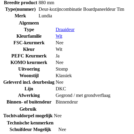
Breedte product
880 mm
Type(nummer)
Deur-kozijncombinatie Boardpaneeldeur Tim
Merk
Lundia
Algemeen
Type
Draaideur
Kleurfamilie
Wit
FSC-keurmerk
Nee
Kleur
Wit
PEFC Keurmerk
Ja
KOMO keurmerk
Nee
Uitvoering
Stomp
Woonstijl
Klassiek
Geleverd incl. deurbeslag
Nee
Lijn
DKC
Afwerking
Gegrond / met grondverflaag
Binnen- of buitendeur
Binnendeur
Gebruik
Tochtvaldorpel mogelijk
Nee
Technische kenmerken
Schuifdeur Mogelijk
Nee