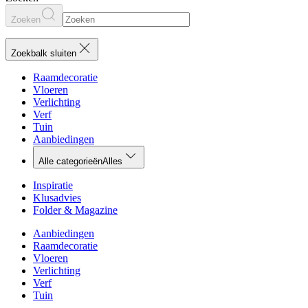
Zoeken
Zoekbalk sluiten
Raamdecoratie
Vloeren
Verlichting
Verf
Tuin
Aanbiedingen
Alle categorieën
Alles
Inspiratie
Klusadvies
Folder & Magazine
Aanbiedingen
Raamdecoratie
Vloeren
Verlichting
Verf
Tuin