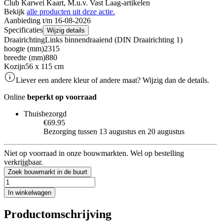
Club Karwei Kaart, M.u.v. Vast Laag-artikelen
Bekijk
alle producten uit deze actie.
Aanbieding t/m 16-08-2026
Specificaties
Wijzig details
Draairichting
Links binnendraaiend (DIN Draairichting 1)
hoogte (mm)
2315
breedte (mm)
880
Kozijn
56 x 115 cm
Liever een andere kleur of andere maat? Wijzig dan de details.
Online
beperkt op voorraad
Thuisbezorgd
€69.95
Bezorging tussen 13 augustus en 20 augustus
Niet op voorraad in onze bouwmarkten. Wel op bestelling
verkrijgbaar.
Zoek bouwmarkt in de buurt
In winkelwagen
Productomschrijving