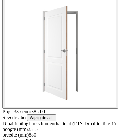
Prijs: 385 euro
385
.
00
Specificaties
Wijzig details
Draairichting
Links binnendraaiend (DIN Draairichting 1)
hoogte (mm)
2315
breedte (mm)
880