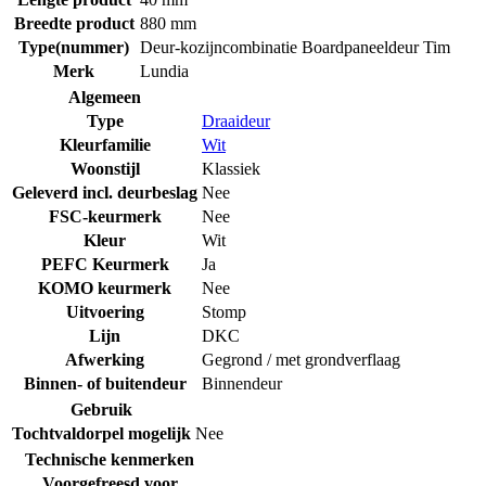
Breedte product
880 mm
Type(nummer)
Deur-kozijncombinatie Boardpaneeldeur Tim
Merk
Lundia
Algemeen
Type
Draaideur
Kleurfamilie
Wit
Woonstijl
Klassiek
Geleverd incl. deurbeslag
Nee
FSC-keurmerk
Nee
Kleur
Wit
PEFC Keurmerk
Ja
KOMO keurmerk
Nee
Uitvoering
Stomp
Lijn
DKC
Afwerking
Gegrond / met grondverflaag
Binnen- of buitendeur
Binnendeur
Gebruik
Tochtvaldorpel mogelijk
Nee
Technische kenmerken
Voorgefreesd voor