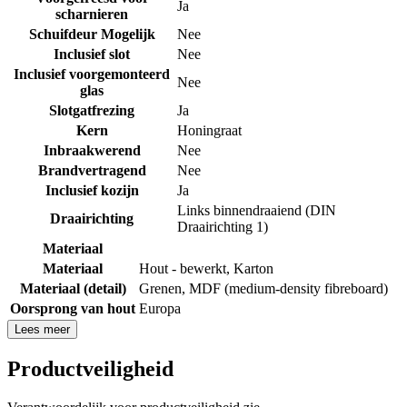
Ja
scharnieren
Schuifdeur Mogelijk
Nee
Inclusief slot
Nee
Inclusief voorgemonteerd
Nee
glas
Slotgatfrezing
Ja
Kern
Honingraat
Inbraakwerend
Nee
Brandvertragend
Nee
Inclusief kozijn
Ja
Links binnendraaiend (DIN
Draairichting
Draairichting 1)
Materiaal
Materiaal
Hout - bewerkt
,
Karton
Materiaal (detail)
Grenen
,
MDF (medium-density fibreboard)
Oorsprong van hout
Europa
Lees meer
Productveiligheid