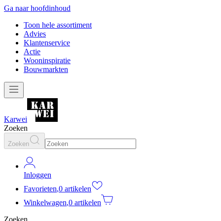
Ga naar hoofdinhoud
Toon hele assortiment
Advies
Klantenservice
Actie
Wooninspiratie
Bouwmarkten
Karwei
Zoeken
Zoeken
Inloggen
Favorieten
,
0 artikelen
Winkelwagen
,
0 artikelen
Zoeken