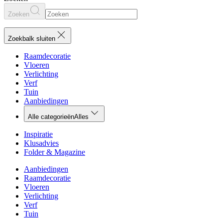
Zoeken
Zoekbalk sluiten
Raamdecoratie
Vloeren
Verlichting
Verf
Tuin
Aanbiedingen
Alle categorieën
Alles
Inspiratie
Klusadvies
Folder & Magazine
Aanbiedingen
Raamdecoratie
Vloeren
Verlichting
Verf
Tuin