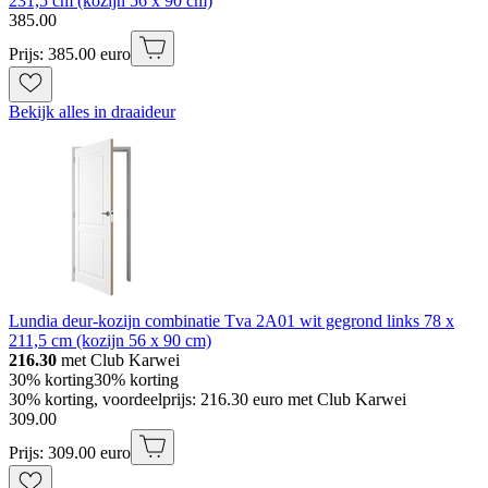
231,5 cm (kozijn 56 x 90 cm)
385
.
00
Prijs: 385.00 euro
Bekijk alles in draaideur
Lundia deur-kozijn combinatie Tva 2A01 wit gegrond links 78 x
211,5 cm (kozijn 56 x 90 cm)
216.30
met Club Karwei
30% korting
30% korting
30% korting, voordeelprijs: 216.30 euro met Club Karwei
309
.
00
Prijs: 309.00 euro