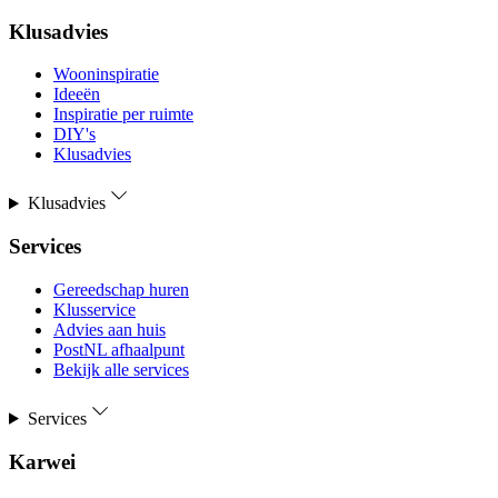
Klusadvies
Wooninspiratie
Ideeën
Inspiratie per ruimte
DIY's
Klusadvies
Klusadvies
Services
Gereedschap huren
Klusservice
Advies aan huis
PostNL afhaalpunt
Bekijk alle services
Services
Karwei