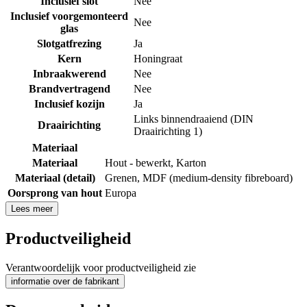
Inclusief slot
Nee
Inclusief voorgemonteerd
Nee
glas
Slotgatfrezing
Ja
Kern
Honingraat
Inbraakwerend
Nee
Brandvertragend
Nee
Inclusief kozijn
Ja
Links binnendraaiend (DIN
Draairichting
Draairichting 1)
Materiaal
Materiaal
Hout - bewerkt
,
Karton
Materiaal (detail)
Grenen
,
MDF (medium-density fibreboard)
Oorsprong van hout
Europa
Lees meer
Productveiligheid
Verantwoordelijk voor productveiligheid zie
informatie over de fabrikant