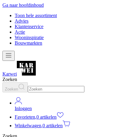
Ga naar hoofdinhoud
Toon hele assortiment
Advies
Klantenservice
Actie
Wooninspiratie
Bouwmarkten
Karwei
Zoeken
Zoeken
Inloggen
Favorieten
,
0 artikelen
Winkelwagen
,
0 artikelen
Zoeken