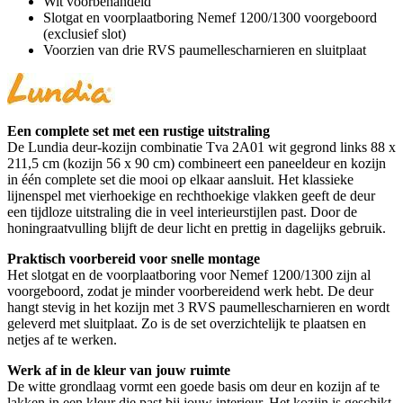
Wit voorbehandeld
Slotgat en voorplaatboring Nemef 1200/1300 voorgeboord
(exclusief slot)
Voorzien van drie RVS paumellescharnieren en sluitplaat
Een complete set met een rustige uitstraling
De Lundia deur-kozijn combinatie Tva 2A01 wit gegrond links 88 x
211,5 cm (kozijn 56 x 90 cm) combineert een paneeldeur en kozijn
in één complete set die mooi op elkaar aansluit. Het klassieke
lijnenspel met vierhoekige en rechthoekige vlakken geeft de deur
een tijdloze uitstraling die in veel interieurstijlen past. Door de
honingraatvulling blijft de deur licht en prettig in dagelijks gebruik.
Praktisch voorbereid voor snelle montage
Het slotgat en de voorplaatboring voor Nemef 1200/1300 zijn al
voorgeboord, zodat je minder voorbereidend werk hebt. De deur
hangt stevig in het kozijn met 3 RVS paumellescharnieren en wordt
geleverd met sluitplaat. Zo is de set overzichtelijk te plaatsen en
netjes af te werken.
Werk af in de kleur van jouw ruimte
De witte grondlaag vormt een goede basis om deur en kozijn af te
lakken in een kleur die past bij jouw interieur. Het kozijn is geschikt