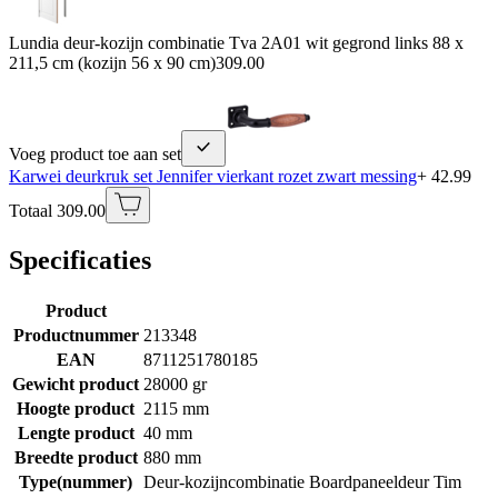
Lundia deur-kozijn combinatie Tva 2A01 wit gegrond links 88 x
211,5 cm (kozijn 56 x 90 cm)
309.00
Voeg product toe aan set
Karwei deurkruk set Jennifer vierkant rozet zwart messing
+ 42.99
Totaal 309.00
Specificaties
Product
Productnummer
213348
EAN
8711251780185
Gewicht product
28000 gr
Hoogte product
2115 mm
Lengte product
40 mm
Breedte product
880 mm
Type(nummer)
Deur-kozijncombinatie Boardpaneeldeur Tim