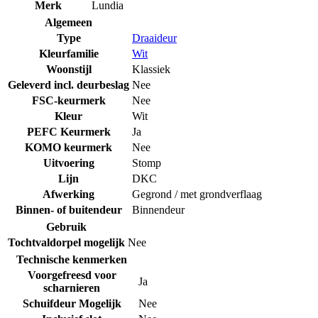
Merk
Lundia
Algemeen
Type
Draaideur
Kleurfamilie
Wit
Woonstijl
Klassiek
Geleverd incl. deurbeslag
Nee
FSC-keurmerk
Nee
Kleur
Wit
PEFC Keurmerk
Ja
KOMO keurmerk
Nee
Uitvoering
Stomp
Lijn
DKC
Afwerking
Gegrond / met grondverflaag
Binnen- of buitendeur
Binnendeur
Gebruik
Tochtvaldorpel mogelijk
Nee
Technische kenmerken
Voorgefreesd voor
Ja
scharnieren
Schuifdeur Mogelijk
Nee