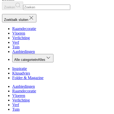
Zoeken
Zoekbalk sluiten
Raamdecoratie
Vloeren
Verlichting
Verf
Tuin
Aanbiedingen
Alle categorieën
Alles
Inspiratie
Klusadvies
Folder & Magazine
Aanbiedingen
Raamdecoratie
Vloeren
Verlichting
Verf
Tuin