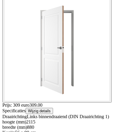
Prijs: 309 euro
309
.
00
Specificaties
Wijzig details
Draairichting
Links binnendraaiend (DIN Draairichting 1)
hoogte (mm)
2115
breedte (mm)
880