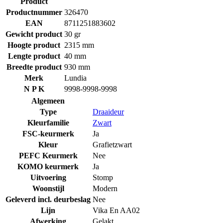
Product
Productnummer
326470
EAN
8711251883602
Gewicht product
30 gr
Hoogte product
2315 mm
Lengte product
40 mm
Breedte product
930 mm
Merk
Lundia
N P K
9998-9998-9998
Algemeen
Type
Draaideur
Kleurfamilie
Zwart
FSC-keurmerk
Ja
Kleur
Grafietzwart
PEFC Keurmerk
Nee
KOMO keurmerk
Ja
Uitvoering
Stomp
Woonstijl
Modern
Geleverd incl. deurbeslag
Nee
Lijn
Vika En AA02
Afwerking
Gelakt