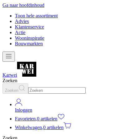
Ga naar hoofdinhoud
Toon hele assortiment
Advies
Klantenservice
Actie
Wooninspiratie
Bouwmarkten
Karwei
Zoeken
Zoeken
Inloggen
Favorieten
,
0 artikelen
Winkelwagen
,
0 artikelen
Zoeken