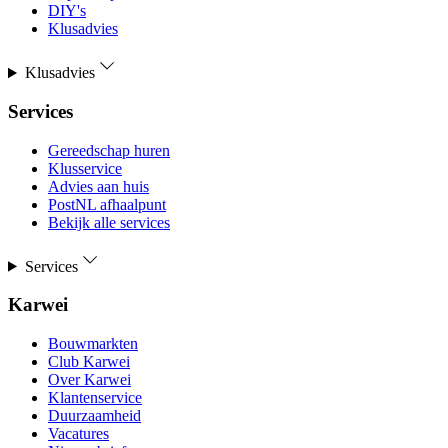
DIY's
Klusadvies
Klusadvies
Services
Gereedschap huren
Klusservice
Advies aan huis
PostNL afhaalpunt
Bekijk alle services
Services
Karwei
Bouwmarkten
Club Karwei
Over Karwei
Klantenservice
Duurzaamheid
Vacatures