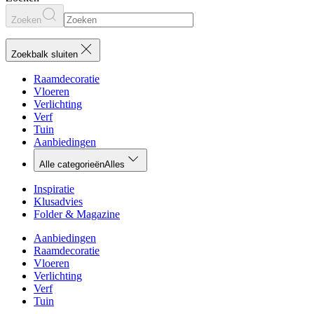
Zoeken
Zoekbalk sluiten
Raamdecoratie
Vloeren
Verlichting
Verf
Tuin
Aanbiedingen
Alle categorieën
Alles
Inspiratie
Klusadvies
Folder & Magazine
Aanbiedingen
Raamdecoratie
Vloeren
Verlichting
Verf
Tuin