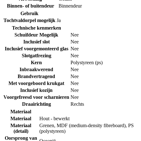
Binnen- of buitendeur
Binnendeur
Gebruik
Tochtvaldorpel mogelijk
Ja
Technische kenmerken
Schuifdeur Mogelijk
Nee
Inclusief slot
Nee
Inclusief voorgemonteerd glas
Nee
Slotgatfrezing
Nee
Kern
Polystyreen (ps)
Inbraakwerend
Nee
Brandvertragend
Nee
Met voorgeboord krukgat
Nee
Inclusief kozijn
Nee
Voorgefreesd voor scharnieren
Nee
Draairichting
Rechts
Materiaal
Materiaal
Hout - bewerkt
Materiaal
Grenen
,
MDF (medium-density fibreboard)
,
PS
(detail)
(polystyreen)
Oorsprong van
Oceanië