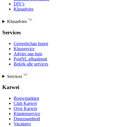
DIY's
Klusadvies
Klusadvies
Services
Gereedschap huren
Klusservice
Advies aan huis
PostNL afhaalpunt
Bekijk alle services
Services
Karwei
Bouwmarkten
Club Karwei
Over Karwei
Klantenservice
Duurzaamheid
Vacatures