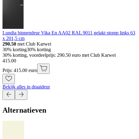
Lundia binnendeur Vika En AA02 RAL 9011 gelakt stomp links 63
x 201,5 cm
290.50
met Club Karwei
30% korting
30% korting
30% korting, voordeelprijs: 290.50 euro met Club Karwei
415
.
00
Prijs: 415.00 euro
Bekijk alles in draaideur
Alternatieven