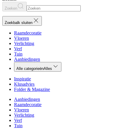
Zoeken
Zoekbalk sluiten
Raamdecoratie
Vloeren
Verlichting
Verf
Tuin
Aanbiedingen
Alle categorieën
Alles
Inspiratie
Klusadvies
Folder & Magazine
Aanbiedingen
Raamdecoratie
Vloeren
Verlichting
Verf
Tuin