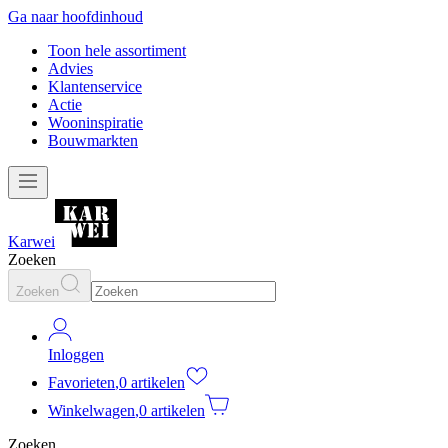
Ga naar hoofdinhoud
Toon hele assortiment
Advies
Klantenservice
Actie
Wooninspiratie
Bouwmarkten
Karwei
Zoeken
Zoeken
Inloggen
Favorieten
,
0 artikelen
Winkelwagen
,
0 artikelen
Zoeken