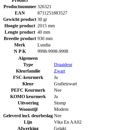
Product
Productnummer
326321
EAN
8711251883527
Gewicht product
30 gr
Hoogte product
2015 mm
Lengte product
40 mm
Breedte product
930 mm
Merk
Lundia
N P K
9998-9998-9998
Algemeen
Type
Draaideur
Kleurfamilie
Zwart
FSC-keurmerk
Ja
Kleur
Grafietzwart
PEFC Keurmerk
Nee
KOMO keurmerk
Ja
Uitvoering
Stomp
Woonstijl
Modern
Geleverd incl. deurbeslag
Nee
Lijn
Vika En AA02
Afwerking
Gelakt