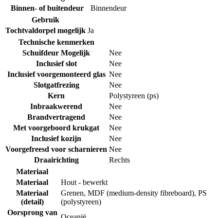
Binnen- of buitendeur
Binnendeur
Gebruik
Tochtvaldorpel mogelijk
Ja
Technische kenmerken
Schuifdeur Mogelijk
Nee
Inclusief slot
Nee
Inclusief voorgemonteerd glas
Nee
Slotgatfrezing
Nee
Kern
Polystyreen (ps)
Inbraakwerend
Nee
Brandvertragend
Nee
Met voorgeboord krukgat
Nee
Inclusief kozijn
Nee
Voorgefreesd voor scharnieren
Nee
Draairichting
Rechts
Materiaal
Materiaal
Hout - bewerkt
Materiaal
Grenen
,
MDF (medium-density fibreboard)
,
PS
(detail)
(polystyreen)
Oorsprong van
Oceanië