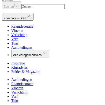
Zoeken
Zoekbalk sluiten
Raamdecoratie
Vloeren
Verlichting
Verf
Tuin
Aanbiedingen
Alle categorieën
Alles
Inspiratie
Klusadvies
Folder & Magazine
Aanbiedingen
Raamdecoratie
Vloeren
Verlichting
Verf
Tuin