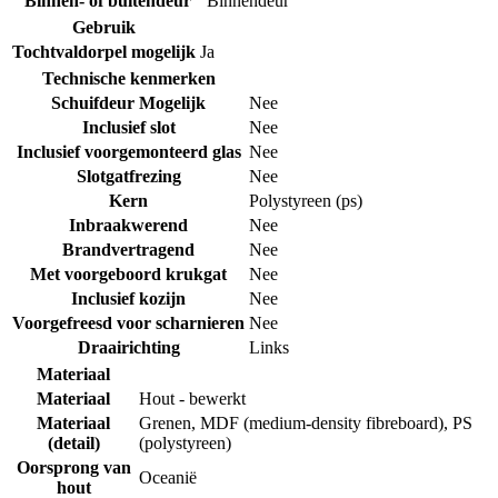
Binnen- of buitendeur
Binnendeur
Gebruik
Tochtvaldorpel mogelijk
Ja
Technische kenmerken
Schuifdeur Mogelijk
Nee
Inclusief slot
Nee
Inclusief voorgemonteerd glas
Nee
Slotgatfrezing
Nee
Kern
Polystyreen (ps)
Inbraakwerend
Nee
Brandvertragend
Nee
Met voorgeboord krukgat
Nee
Inclusief kozijn
Nee
Voorgefreesd voor scharnieren
Nee
Draairichting
Links
Materiaal
Materiaal
Hout - bewerkt
Materiaal
Grenen
,
MDF (medium-density fibreboard)
,
PS
(detail)
(polystyreen)
Oorsprong van
Oceanië
hout