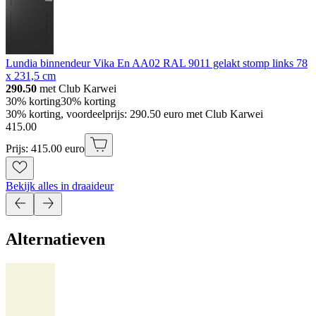
Lundia binnendeur Vika En AA02 RAL 9011 gelakt stomp links 78
x 231,5 cm
290.50
met Club Karwei
30% korting
30% korting
30% korting, voordeelprijs: 290.50 euro met Club Karwei
415
.
00
Prijs: 415.00 euro
Bekijk alles in draaideur
Alternatieven