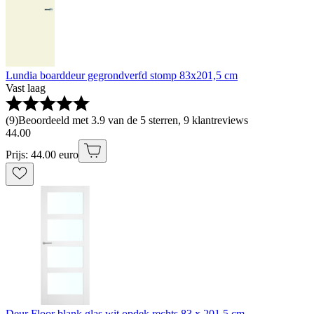
Lundia boarddeur gegrondverfd stomp 83x201,5 cm
Vast laag
(
9
)
Beoordeeld met 3.9 van de 5 sterren, 9 klantreviews
44
.
00
Prijs: 44.00 euro
Deur Floor blank glas wit opdek rechts 83 x 201,5 cm