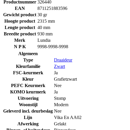
Productnummer
326440
EAN
8711251883596
Gewicht product
30 gr
Hoogte product
2315 mm
Lengte product
40 mm
Breedte product
930 mm
Merk
Lundia
N P K
9998-9998-9998
Algemeen
Type
Draaideur
Kleurfamilie
Zwart
FSC-keurmerk
Ja
Kleur
Grafietzwart
PEFC Keurmerk
Nee
KOMO keurmerk
Ja
Uitvoering
Stomp
Woonstijl
Modern
Geleverd incl. deurbeslag
Nee
Lijn
Vika En AA02
Afwerking
Gelakt