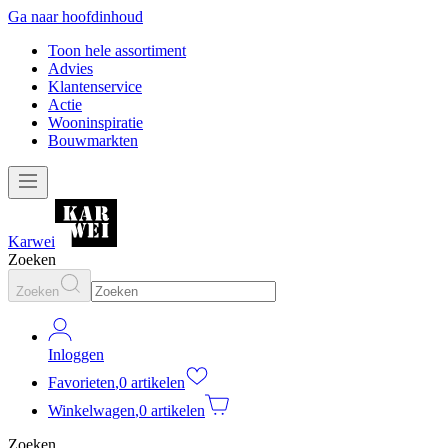
Ga naar hoofdinhoud
Toon hele assortiment
Advies
Klantenservice
Actie
Wooninspiratie
Bouwmarkten
Karwei
Zoeken
Zoeken
Inloggen
Favorieten
,
0 artikelen
Winkelwagen
,
0 artikelen
Zoeken