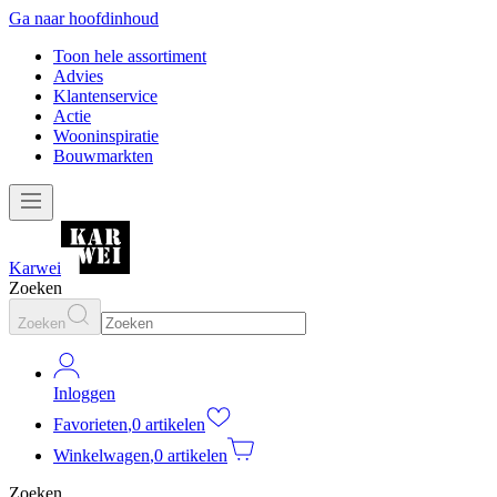
Ga naar hoofdinhoud
Toon hele assortiment
Advies
Klantenservice
Actie
Wooninspiratie
Bouwmarkten
Karwei
Zoeken
Zoeken
Inloggen
Favorieten
,
0 artikelen
Winkelwagen
,
0 artikelen
Zoeken