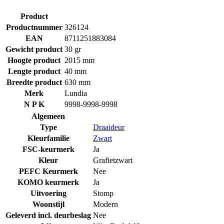
Product
Productnummer
326124
EAN
8711251883084
Gewicht product
30 gr
Hoogte product
2015 mm
Lengte product
40 mm
Breedte product
630 mm
Merk
Lundia
N P K
9998-9998-9998
Algemeen
Type
Draaideur
Kleurfamilie
Zwart
FSC-keurmerk
Ja
Kleur
Grafietzwart
PEFC Keurmerk
Nee
KOMO keurmerk
Ja
Uitvoering
Stomp
Woonstijl
Modern
Geleverd incl. deurbeslag
Nee