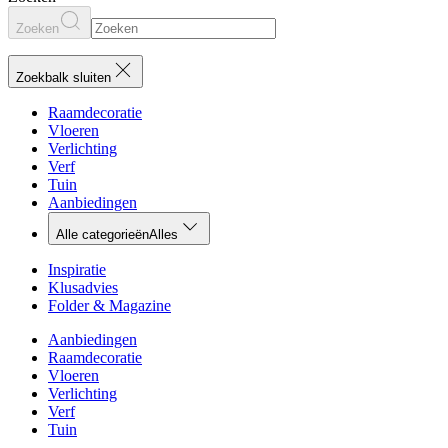
Zoeken
Zoekbalk sluiten
Raamdecoratie
Vloeren
Verlichting
Verf
Tuin
Aanbiedingen
Alle categorieën
Alles
Inspiratie
Klusadvies
Folder & Magazine
Aanbiedingen
Raamdecoratie
Vloeren
Verlichting
Verf
Tuin