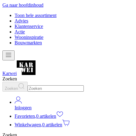
Ga naar hoofdinhoud
Toon hele assortiment
Advies
Klantenservice
Actie
Wooninspiratie
Bouwmarkten
Karwei
Zoeken
Zoeken
Inloggen
Favorieten
,
0 artikelen
Winkelwagen
,
0 artikelen
Zoeken