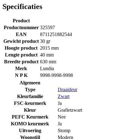
Specificaties
Product
Productnummer
325597
EAN
8711251882544
Gewicht product
30 gr
Hoogte product
2015 mm
Lengte product
40 mm
Breedte product
630 mm
Merk
Lundia
N P K
9998-9998-9998
Algemeen
Type
Draaideur
Kleurfamilie
Zwart
FSC-keurmerk
Ja
Kleur
Grafietzwart
PEFC Keurmerk
Nee
KOMO keurmerk
Ja
Uitvoering
Stomp
Woonstijl
Modern