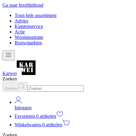
Ga naar hoofdinhoud
Toon hele assortiment
Advies
Klantenservice
Actie
Wooninspiratie
Bouwmarkten
Karwei
Zoeken
Zoeken
Inloggen
Favorieten
,
0 artikelen
Winkelwagen
,
0 artikelen
Zoeken