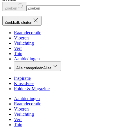
Zoeken
Zoekbalk sluiten
Raamdecoratie
Vloeren
Verlichting
Verf
Tuin
Aanbiedingen
Alle categorieën
Alles
Inspiratie
Klusadvies
Folder & Magazine
Aanbiedingen
Raamdecoratie
Vloeren
Verlichting
Verf
Tuin