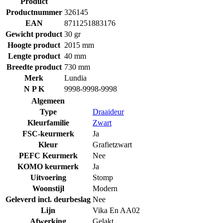
Product
Productnummer
326145
EAN
8711251883176
Gewicht product
30 gr
Hoogte product
2015 mm
Lengte product
40 mm
Breedte product
730 mm
Merk
Lundia
N P K
9998-9998-9998
Algemeen
Type
Draaideur
Kleurfamilie
Zwart
FSC-keurmerk
Ja
Kleur
Grafietzwart
PEFC Keurmerk
Nee
KOMO keurmerk
Ja
Uitvoering
Stomp
Woonstijl
Modern
Geleverd incl. deurbeslag
Nee
Lijn
Vika En AA02
Afwerking
Gelakt