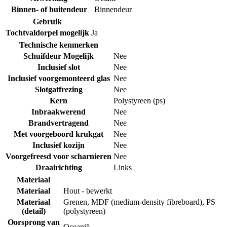
Binnen- of buitendeur
Binnendeur
Gebruik
Tochtvaldorpel mogelijk
Ja
Technische kenmerken
Schuifdeur Mogelijk
Nee
Inclusief slot
Nee
Inclusief voorgemonteerd glas
Nee
Slotgatfrezing
Nee
Kern
Polystyreen (ps)
Inbraakwerend
Nee
Brandvertragend
Nee
Met voorgeboord krukgat
Nee
Inclusief kozijn
Nee
Voorgefreesd voor scharnieren
Nee
Draairichting
Links
Materiaal
Materiaal
Hout - bewerkt
Materiaal
Grenen
,
MDF (medium-density fibreboard)
,
PS
(detail)
(polystyreen)
Oorsprong van
Oceanië