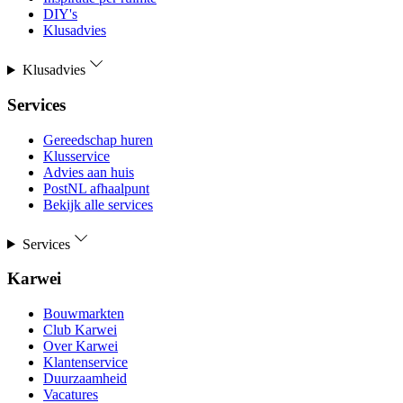
DIY's
Klusadvies
Klusadvies
Services
Gereedschap huren
Klusservice
Advies aan huis
PostNL afhaalpunt
Bekijk alle services
Services
Karwei
Bouwmarkten
Club Karwei
Over Karwei
Klantenservice
Duurzaamheid
Vacatures