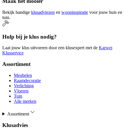
Maak het mooier
Bekijk handige
klusadviezen
en
wooninspiratie
voor jouw huis en
tuin.
Hulp bij je klus nodig?
Laat jouw klus uitvoeren door een klusexpert met de
Karwei
Klusservice
Assortiment
Meubelen
Raamdecoratie
Verlichting
Vloeren
Tuin
Alle merken
Assortiment
Klusadvies