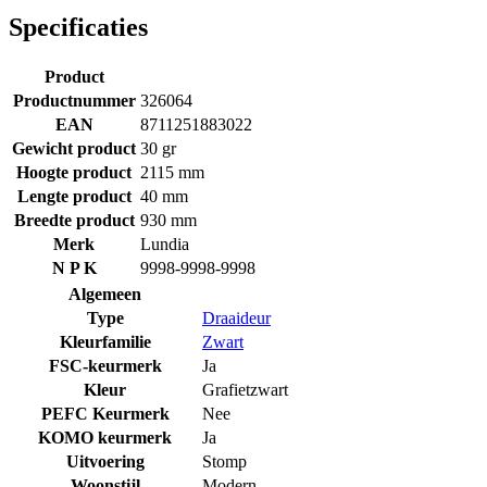
Specificaties
Product
Productnummer
326064
EAN
8711251883022
Gewicht product
30 gr
Hoogte product
2115 mm
Lengte product
40 mm
Breedte product
930 mm
Merk
Lundia
N P K
9998-9998-9998
Algemeen
Type
Draaideur
Kleurfamilie
Zwart
FSC-keurmerk
Ja
Kleur
Grafietzwart
PEFC Keurmerk
Nee
KOMO keurmerk
Ja
Uitvoering
Stomp
Woonstijl
Modern