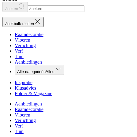
Zoeken
Zoekbalk sluiten
Raamdecoratie
Vloeren
Verlichting
Verf
Tuin
Aanbiedingen
Alle categorieën
Alles
Inspiratie
Klusadvies
Folder & Magazine
Aanbiedingen
Raamdecoratie
Vloeren
Verlichting
Verf
Tuin