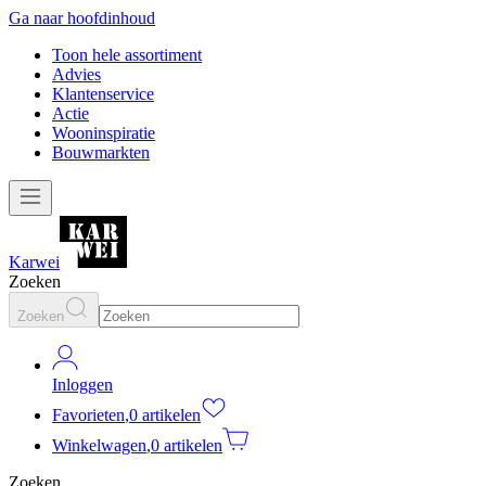
Ga naar hoofdinhoud
Toon hele assortiment
Advies
Klantenservice
Actie
Wooninspiratie
Bouwmarkten
Karwei
Zoeken
Zoeken
Inloggen
Favorieten
,
0 artikelen
Winkelwagen
,
0 artikelen
Zoeken