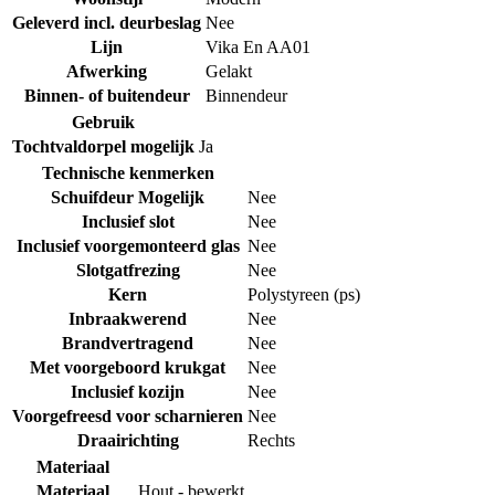
Geleverd incl. deurbeslag
Nee
Lijn
Vika En AA01
Afwerking
Gelakt
Binnen- of buitendeur
Binnendeur
Gebruik
Tochtvaldorpel mogelijk
Ja
Technische kenmerken
Schuifdeur Mogelijk
Nee
Inclusief slot
Nee
Inclusief voorgemonteerd glas
Nee
Slotgatfrezing
Nee
Kern
Polystyreen (ps)
Inbraakwerend
Nee
Brandvertragend
Nee
Met voorgeboord krukgat
Nee
Inclusief kozijn
Nee
Voorgefreesd voor scharnieren
Nee
Draairichting
Rechts
Materiaal
Materiaal
Hout - bewerkt