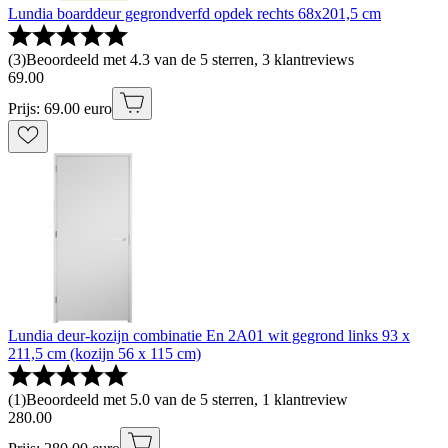
Lundia boarddeur gegrondverfd opdek rechts 68x201,5 cm
(
3
)
Beoordeeld met 4.3 van de 5 sterren, 3 klantreviews
69
.
00
Prijs: 69.00 euro
Lundia deur-kozijn combinatie En 2A01 wit gegrond links 93 x
211,5 cm (kozijn 56 x 115 cm)
(
1
)
Beoordeeld met 5.0 van de 5 sterren, 1 klantreview
280
.
00