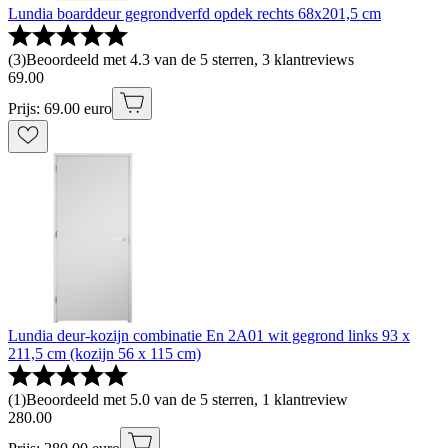
Lundia boarddeur gegrondverfd opdek rechts 68x201,5 cm
(
3
)
Beoordeeld met 4.3 van de 5 sterren, 3 klantreviews
69
.
00
Prijs: 69.00 euro
Lundia deur-kozijn combinatie En 2A01 wit gegrond links 93 x
211,5 cm (kozijn 56 x 115 cm)
(
1
)
Beoordeeld met 5.0 van de 5 sterren, 1 klantreview
280
.
00