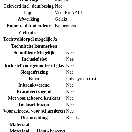
Geleverd incl. deurbeslag
Nee
Lijn
Vika En AA01
Afwerking
Gelakt
Binnen- of buitendeur
Binnendeur
Gebruik
Tochtvaldorpel mogelijk
Ja
Technische kenmerken
Schuifdeur Mogelijk
Nee
Inclusief slot
Nee
Inclusief voorgemonteerd glas
Nee
Slotgatfrezing
Nee
Kern
Polystyreen (ps)
Inbraakwerend
Nee
Brandvertragend
Nee
Met voorgeboord krukgat
Nee
Inclusief kozijn
Nee
Voorgefreesd voor scharnieren
Nee
Draairichting
Rechts
Materiaal
Materiaal
Hout - bewerkt