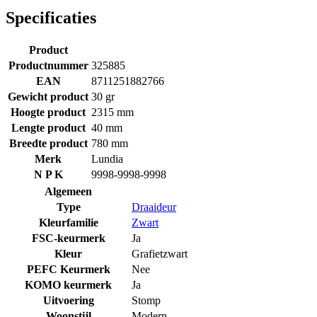
Specificaties
Product
Productnummer
325885
EAN
8711251882766
Gewicht product
30 gr
Hoogte product
2315 mm
Lengte product
40 mm
Breedte product
780 mm
Merk
Lundia
N P K
9998-9998-9998
Algemeen
Type
Draaideur
Kleurfamilie
Zwart
FSC-keurmerk
Ja
Kleur
Grafietzwart
PEFC Keurmerk
Nee
KOMO keurmerk
Ja
Uitvoering
Stomp
Woonstijl
Modern