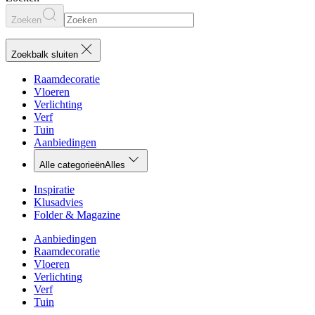
Zoeken
Zoekbalk sluiten
Raamdecoratie
Vloeren
Verlichting
Verf
Tuin
Aanbiedingen
Alle categorieën
Alles
Inspiratie
Klusadvies
Folder & Magazine
Aanbiedingen
Raamdecoratie
Vloeren
Verlichting
Verf
Tuin