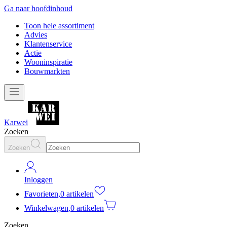
Ga naar hoofdinhoud
Toon hele assortiment
Advies
Klantenservice
Actie
Wooninspiratie
Bouwmarkten
Karwei
Zoeken
Zoeken
Inloggen
Favorieten
,
0 artikelen
Winkelwagen
,
0 artikelen
Zoeken