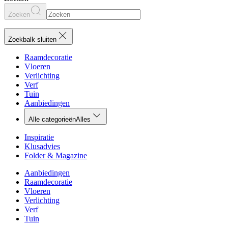
Zoeken
Zoekbalk sluiten
Raamdecoratie
Vloeren
Verlichting
Verf
Tuin
Aanbiedingen
Alle categorieën
Alles
Inspiratie
Klusadvies
Folder & Magazine
Aanbiedingen
Raamdecoratie
Vloeren
Verlichting
Verf
Tuin