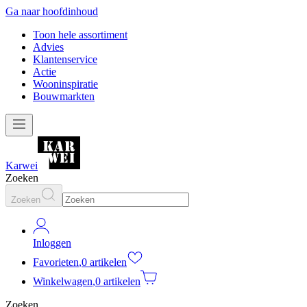
Ga naar hoofdinhoud
Toon hele assortiment
Advies
Klantenservice
Actie
Wooninspiratie
Bouwmarkten
Karwei
Zoeken
Zoeken
Inloggen
Favorieten
,
0 artikelen
Winkelwagen
,
0 artikelen
Zoeken