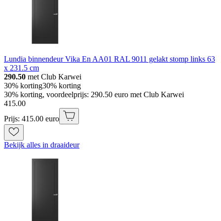
Lundia binnendeur Vika En AA01 RAL 9011 gelakt stomp links 63
x 231.5 cm
290.50
met Club Karwei
30% korting
30% korting
30% korting, voordeelprijs: 290.50 euro met Club Karwei
415
.
00
Prijs: 415.00 euro
Bekijk alles in draaideur