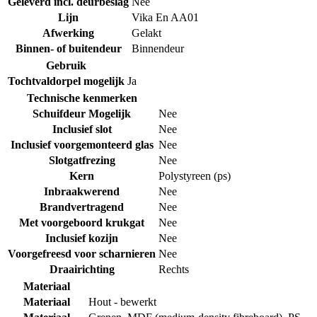
Geleverd incl. deurbeslag
Nee
Lijn
Vika En AA01
Afwerking
Gelakt
Binnen- of buitendeur
Binnendeur
Gebruik
Tochtvaldorpel mogelijk
Ja
Technische kenmerken
Schuifdeur Mogelijk
Nee
Inclusief slot
Nee
Inclusief voorgemonteerd glas
Nee
Slotgatfrezing
Nee
Kern
Polystyreen (ps)
Inbraakwerend
Nee
Brandvertragend
Nee
Met voorgeboord krukgat
Nee
Inclusief kozijn
Nee
Voorgefreesd voor scharnieren
Nee
Draairichting
Rechts
Materiaal
Materiaal
Hout - bewerkt