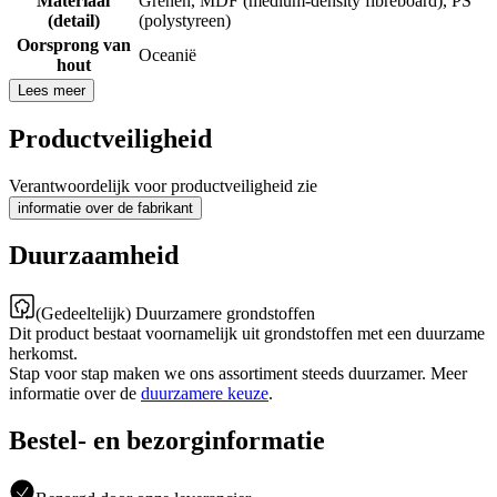
Materiaal
Grenen
,
MDF (medium-density fibreboard)
,
PS
(detail)
(polystyreen)
Oorsprong van
Oceanië
hout
Lees meer
Productveiligheid
Verantwoordelijk voor productveiligheid zie
informatie over de fabrikant
Duurzaamheid
(Gedeeltelijk) Duurzamere grondstoffen
Dit product bestaat voornamelijk uit grondstoffen met een duurzame
herkomst.
Stap voor stap maken we ons assortiment steeds duurzamer. Meer
informatie over de
duurzamere keuze
.
Bestel- en bezorginformatie