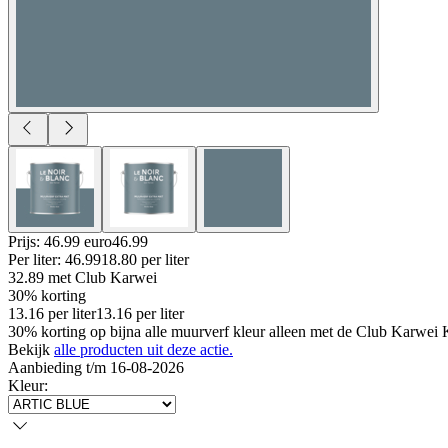
Prijs: 46.99 euro
46
.
99
Per
liter
:
46.99
18.80
per
liter
32.89
met Club Karwei
30% korting
13.16
per
liter
13.16
per
liter
30% korting op bijna alle muurverf kleur alleen met de Club Karwei Ka
Bekijk
alle producten uit deze actie.
Aanbieding t/m 16-08-2026
Kleur
: