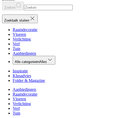
Zoeken
Zoekbalk sluiten
Raamdecoratie
Vloeren
Verlichting
Verf
Tuin
Aanbiedingen
Alle categorieën
Alles
Inspiratie
Klusadvies
Folder & Magazine
Aanbiedingen
Raamdecoratie
Vloeren
Verlichting
Verf
Tuin