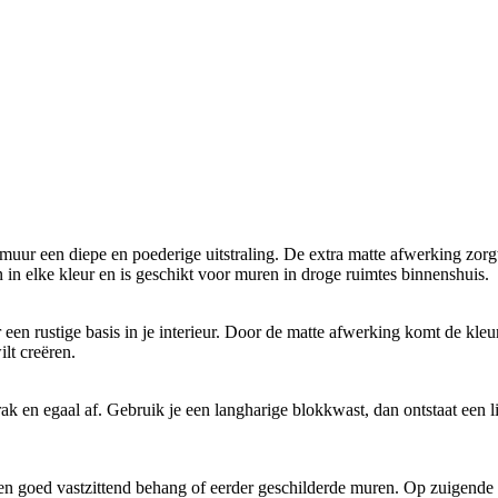
e muur een diepe en poederige uitstraling. De extra matte afwerking zor
n elke kleur en is geschikt voor muren in droge ruimtes binnenshuis.
or een rustige basis in je interieur. Door de matte afwerking komt de kle
lt creëren.
ak en egaal af. Gebruik je een langharige blokkwast, dan ontstaat een li
 en goed vastzittend behang of eerder geschilderde muren. Op zuigende 