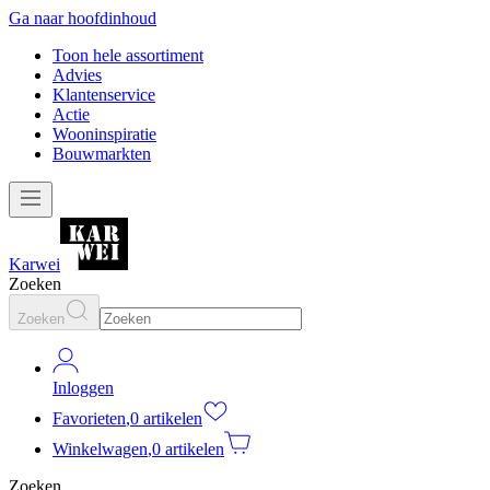
Ga naar hoofdinhoud
Toon hele assortiment
Advies
Klantenservice
Actie
Wooninspiratie
Bouwmarkten
Karwei
Zoeken
Zoeken
Inloggen
Favorieten
,
0 artikelen
Winkelwagen
,
0 artikelen
Zoeken