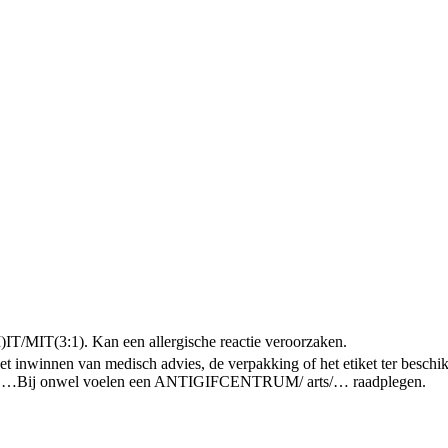
IT/MIT(3:1). Kan een allergische reactie veroorzaken.
het inwinnen van medisch advies, de verpakking of het etiket ter besch
r …
Bij onwel voelen een ANTIGIFCENTRUM/ arts/… raadplegen.