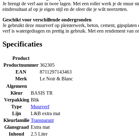
Je brengt de verf aan in twee lagen. Met een roller werk je de muur str
eindresultaat af op je eigen stijl en de sfeer die je wilt neerzetten.
Geschikt voor verschillende ondergronden
Je gebruikt deze muurverf op pleisterwerk, beton, cement, gipsplaten
verf is watergedragen en prettig in gebruik. Met een rendement van o
Specificaties
Product
Productnummer
362305
EAN
8711297143463
Merk
Le Noir & Blanc
Algemeen
Kleur
BASIS TR
Verpakking
Blik
Type
Muurverf
Lijn
L&B extra mat
Kleurfamilie
Transparant
Glansgraad
Extra mat
Inhoud
2.5 Liter