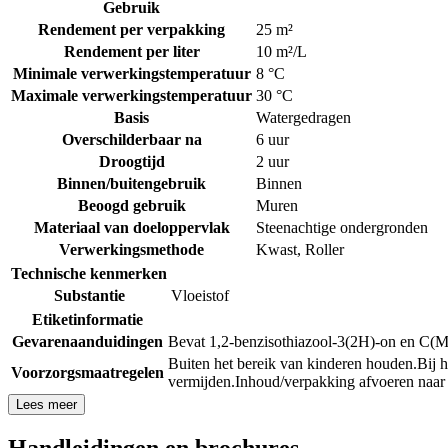
Gebruik
Rendement per verpakking
25 m²
Rendement per liter
10 m²/L
Minimale verwerkingstemperatuur
8 °C
Maximale verwerkingstemperatuur
30 °C
Basis
Watergedragen
Overschilderbaar na
6 uur
Droogtijd
2 uur
Binnen/buitengebruik
Binnen
Beoogd gebruik
Muren
Materiaal van doeloppervlak
Steenachtige ondergronden
Verwerkingsmethode
Kwast
,
Roller
Technische kenmerken
Substantie
Vloeistof
Etiketinformatie
Gevarenaanduidingen
Bevat 1,2-benzisothiazool-3(2H)-on en C(M)
Buiten het bereik van kinderen houden.
Bij 
Voorzorgsmaatregelen
vermijden.
Inhoud/verpakking afvoeren naa
Lees meer
Handleidingen en brochures