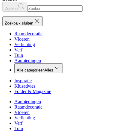
Zoeken
Zoekbalk sluiten
Raamdecoratie
Vloeren
Verlichting
Verf
Tuin
Aanbiedingen
Alle categorieën
Alles
Inspiratie
Klusadvies
Folder & Magazine
Aanbiedingen
Raamdecoratie
Vloeren
Verlichting
Verf
Tuin