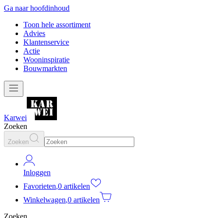
Ga naar hoofdinhoud
Toon hele assortiment
Advies
Klantenservice
Actie
Wooninspiratie
Bouwmarkten
Karwei
Zoeken
Zoeken
Inloggen
Favorieten
,
0 artikelen
Winkelwagen
,
0 artikelen
Zoeken