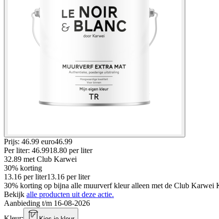
Prijs: 46.99 euro
46
.
99
Per
liter
:
46.99
18.80
per
liter
32.89
met Club Karwei
30% korting
13.16
per
liter
13.16
per
liter
30% korting op bijna alle muurverf kleur alleen met de Club Karwei Ka
Bekijk
alle producten uit deze actie.
Aanbieding t/m 16-08-2026
Kleur
:
Kies je kleur