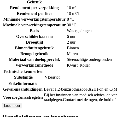
Gebruik
Rendement per verpakking
10 m²
Rendement per liter
10 m²/L
Minimale verwerkingstemperatuur
8 °C
Maximale verwerkingstemperatuur
30 °C
Basis
Watergedragen
Overschilderbaar na
6 uur
Droogtijd
2 uur
Binnen/buitengebruik
Binnen
Beoogd gebruik
Muren
Materiaal van doeloppervlak
Steenachtige ondergronden
Verwerkingsmethode
Kwast
,
Roller
Technische kenmerken
Substantie
Vloeistof
Etiketinformatie
Gevarenaanduidingen
Bevat 1,2-benzisothiazool-3(2H)-on en C(M)
Bij het inwinnen van medisch advies, de ver
Voorzorgsmaatregelen
raadplegen.
Contact met de ogen, de huid of
Lees meer
Handleidingen en brochures