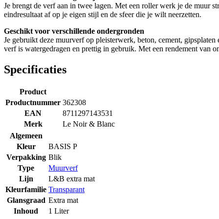
Je brengt de verf aan in twee lagen. Met een roller werk je de muur str
eindresultaat af op je eigen stijl en de sfeer die je wilt neerzetten.
Geschikt voor verschillende ondergronden
Je gebruikt deze muurverf op pleisterwerk, beton, cement, gipsplaten
verf is watergedragen en prettig in gebruik. Met een rendement van o
Specificaties
Product
Productnummer
362308
EAN
8711297143531
Merk
Le Noir & Blanc
Algemeen
Kleur
BASIS P
Verpakking
Blik
Type
Muurverf
Lijn
L&B extra mat
Kleurfamilie
Transparant
Glansgraad
Extra mat
Inhoud
1 Liter