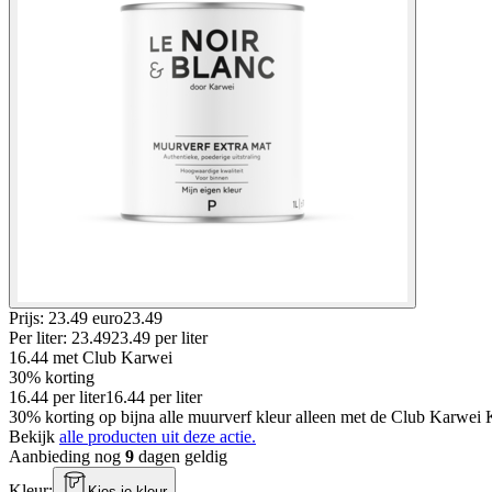
Prijs: 23.49 euro
23
.
49
Per
liter
:
23.49
23.49
per
liter
16.44
met Club Karwei
30% korting
16.44
per
liter
16.44
per
liter
30% korting op bijna alle muurverf kleur alleen met de Club Karwei Ka
Bekijk
alle producten uit deze actie.
Aanbieding nog
9
dagen geldig
Kleur
:
Kies je kleur