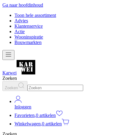
Ga naar hoofdinhoud
Toon hele assortiment
Advies
Klantenservice
Actie
Wooninspiratie
Bouwmarkten
Karwei
Zoeken
Zoeken
Inloggen
Favorieten
,
0 artikelen
Winkelwagen
,
0 artikelen
Zoeken