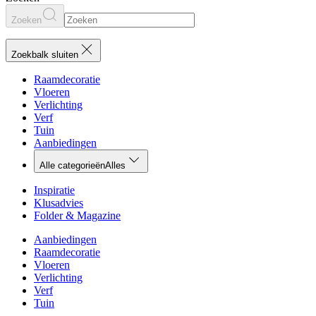
Zoeken
Zoekbalk sluiten
Raamdecoratie
Vloeren
Verlichting
Verf
Tuin
Aanbiedingen
Alle categorieën
Alles
Inspiratie
Klusadvies
Folder & Magazine
Aanbiedingen
Raamdecoratie
Vloeren
Verlichting
Verf
Tuin