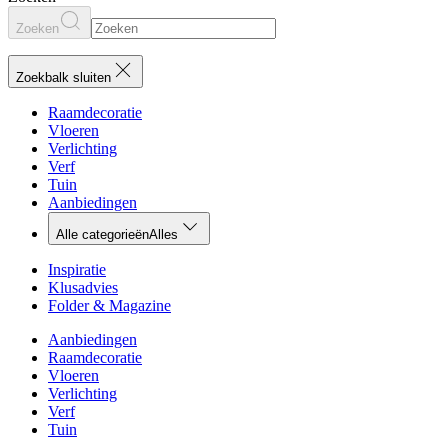
Zoeken
Zoekbalk sluiten
Raamdecoratie
Vloeren
Verlichting
Verf
Tuin
Aanbiedingen
Alle categorieën
Alles
Inspiratie
Klusadvies
Folder & Magazine
Aanbiedingen
Raamdecoratie
Vloeren
Verlichting
Verf
Tuin