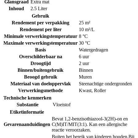
Glansgraad
Extra mat
Inhoud
2.5 Liter
Gebruik
Rendement per verpakking
25 m²
Rendement per liter
10 m²/L
Minimale verwerkingstemperatuur
8 °C
Maximale verwerkingstemperatuur
30 °C
Basis
Watergedragen
Overschilderbaar na
6 uur
Droogtijd
2 uur
Binnen/buitengebruik
Binnen
Beoogd gebruik
Muren
Materiaal van doeloppervlak
Steenachtige ondergronden
Verwerkingsmethode
Kwast
,
Roller
Technische kenmerken
Substantie
Vloeistof
Etiketinformatie
Bevat 1,2-benzisothiazool-3(2H)-on en
Gevarenaanduidingen
C(M)IT/MIT(3:1). Kan een allergische
reactie veroorzaken.
Buiten het bereik van kinderen houden.
Bij