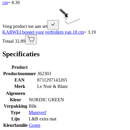
cm
+ 8.39
Voeg product toe aan set
KARWEI beugel voor verfrollers van 18 cm
+ 3.19
Totaal 32.89
Specificaties
Product
Productnummer
362303
EAN
8711297143265
Merk
Le Noir & Blanc
Algemeen
Kleur
NORDIC GREEN
Verpakking
Blik
Type
Muurverf
Lijn
L&B extra mat
Kleurfamilie
Groen