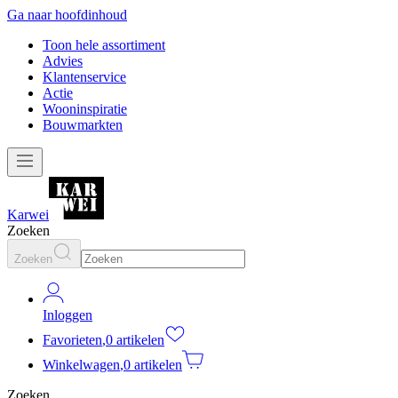
Ga naar hoofdinhoud
Toon hele assortiment
Advies
Klantenservice
Actie
Wooninspiratie
Bouwmarkten
Karwei
Zoeken
Zoeken
Inloggen
Favorieten
,
0 artikelen
Winkelwagen
,
0 artikelen
Zoeken