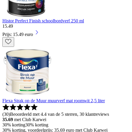
Histor Perfect Finish schoolbordverf 250 ml
15
.
49
Prijs: 15.49 euro
Flexa Strak op de Muur muurverf mat roomwit 2,5 liter
(
30
)
Beoordeeld met 4.4 van de 5 sterren, 30 klantreviews
35.69
met Club Karwei
30% korting
30% korting
30% korting, voordeelprijs: 35.69 euro met Club Karwei