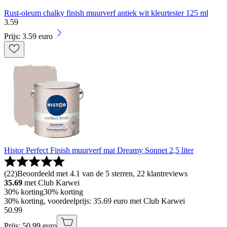
Rust-oleum chalky finish muurverf antiek wit kleurtester 125 ml
3
.
59
Prijs: 3.59 euro
Histor Perfect Finish muurverf mat Dreamy Sonnet 2,5 liter
(
22
)
Beoordeeld met 4.1 van de 5 sterren, 22 klantreviews
35.69
met Club Karwei
30% korting
30% korting
30% korting, voordeelprijs: 35.69 euro met Club Karwei
50
.
99
Prijs: 50.99 euro