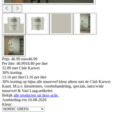
Prijs: 46.99 euro
46
.
99
Per
liter
:
46.99
18.80
per
liter
32.89
met Club Karwei
30% korting
13.16
per
liter
13.16
per
liter
30% korting op bijna alle muurverf kleur alleen met de Club Karwei
Kaart, M.u.v. kleurtesters, voorbehandeling, specials, latex/witte
muurverf & Vast Laag-artikelen
Bekijk
alle producten uit deze actie.
Aanbieding t/m 16-08-2026
Kleur
: