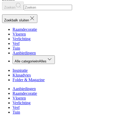
Zoeken
Zoekbalk sluiten
Raamdecoratie
Vloeren
Verlichting
Verf
Tuin
Aanbiedingen
Alle categorieën
Alles
Inspiratie
Klusadvies
Folder & Magazine
Aanbiedingen
Raamdecoratie
Vloeren
Verlichting
Verf
Tuin