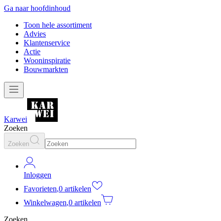
Ga naar hoofdinhoud
Toon hele assortiment
Advies
Klantenservice
Actie
Wooninspiratie
Bouwmarkten
Karwei
Zoeken
Zoeken
Inloggen
Favorieten
,
0 artikelen
Winkelwagen
,
0 artikelen
Zoeken