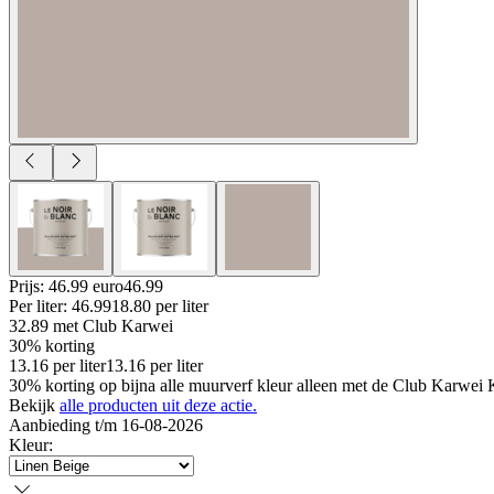
Prijs: 46.99 euro
46
.
99
Per
liter
:
46.99
18.80
per
liter
32.89
met Club Karwei
30% korting
13.16
per
liter
13.16
per
liter
30% korting op bijna alle muurverf kleur alleen met de Club Karwei Ka
Bekijk
alle producten uit deze actie.
Aanbieding t/m 16-08-2026
Kleur
: