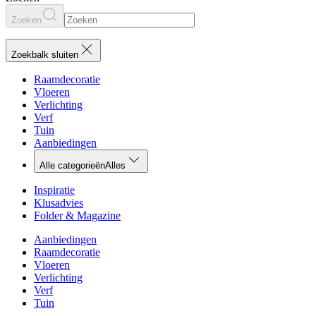
Zoeken
Zoekbalk sluiten
Raamdecoratie
Vloeren
Verlichting
Verf
Tuin
Aanbiedingen
Alle categorieën
Alles
Inspiratie
Klusadvies
Folder & Magazine
Aanbiedingen
Raamdecoratie
Vloeren
Verlichting
Verf
Tuin