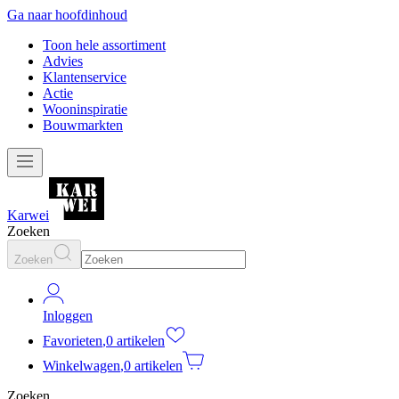
Ga naar hoofdinhoud
Toon hele assortiment
Advies
Klantenservice
Actie
Wooninspiratie
Bouwmarkten
Karwei
Zoeken
Zoeken
Inloggen
Favorieten
,
0 artikelen
Winkelwagen
,
0 artikelen
Zoeken