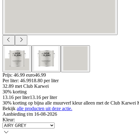
Prijs: 46.99 euro
46
.
99
Per
liter
:
46.99
18.80
per
liter
32.89
met Club Karwei
30% korting
13.16
per
liter
13.16
per
liter
30% korting op bijna alle muurverf kleur alleen met de Club Karwei Ka
Bekijk
alle producten uit deze actie.
Aanbieding t/m 16-08-2026
Kleur
: