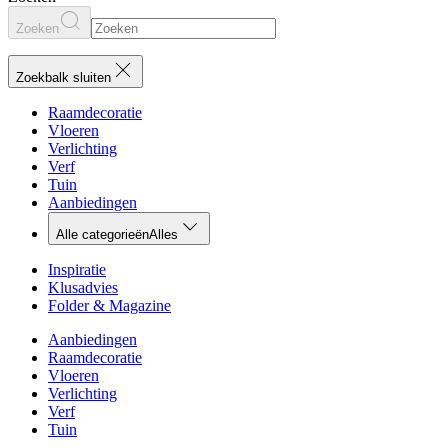
Zoeken
Zoekbalk sluiten
Raamdecoratie
Vloeren
Verlichting
Verf
Tuin
Aanbiedingen
Alle categorieën
Alles
Inspiratie
Klusadvies
Folder & Magazine
Aanbiedingen
Raamdecoratie
Vloeren
Verlichting
Verf
Tuin