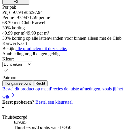
+
3
Per
pak
Prijs: 97.94 euro
97
.
94
Per
m²
:
97.94
71.59
per
m²
68.39
met Club Karwei
30% korting
49.99
per
m²
49.99
per
m²
30% korting op alle lattenwanden voor binnen alleen met de Club
Karwei Kaart
Bekijk
alle producten uit deze actie.
Aanbieding nog
8
dagen geldig
Kleur
:
Patroon
:
Hongaarse punt
Recht
Bestel dit product op maat
Precies de juiste afmetingen, zoals jij het
wilt
Eerst proberen?
Bestel een kleurstaal
Thuisbezorgd
€39.95
Thuisbezorgd gratis vanaf €950