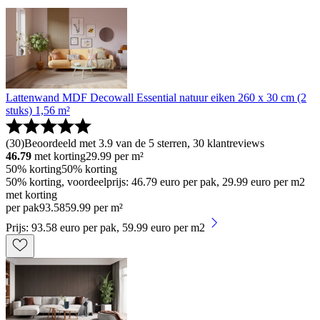
Lattenwand MDF Decowall Essential natuur eiken 260 x 30 cm (2
stuks) 1,56 m²
(
30
)
Beoordeeld met 3.9 van de 5 sterren, 30 klantreviews
46.79
met korting
29.99
per m²
50% korting
50% korting
50% korting, voordeelprijs: 46.79 euro per pak, 29.99 euro per m2
met korting
per pak
93
.
58
59.99 per m²
Prijs: 93.58 euro per pak, 59.99 euro per m2