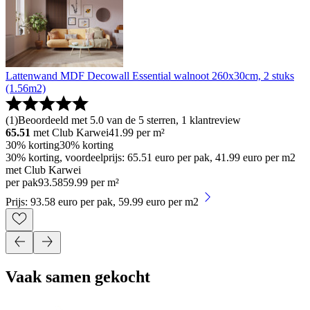
Lattenwand MDF Decowall Essential walnoot 260x30cm, 2 stuks
(1.56m2)
(
1
)
Beoordeeld met 5.0 van de 5 sterren, 1 klantreview
65.51
met Club Karwei
41.99
per m²
30% korting
30% korting
30% korting, voordeelprijs: 65.51 euro per pak, 41.99 euro per m2
met Club Karwei
per pak
93
.
58
59.99 per m²
Prijs: 93.58 euro per pak, 59.99 euro per m2
Vaak samen gekocht