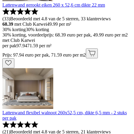
Lattenwand gerookt eiken 260 x 52,6 cm dikte 22 mm
(
33
)
Beoordeeld met 4.8 van de 5 sterren, 33 klantreviews
68.39
met Club Karwei
49.99
per m²
30% korting
30% korting
30% korting, voordeelprijs: 68.39 euro per pak, 49.99 euro per m2
met Club Karwei
per pak
97
.
94
71.59 per m²
Prijs: 97.94 euro per pak, 71.59 euro per m2
Lattenwand flexibel walnoot 260x52,5 cm, dikte 6,5 mm - 2 stuks
per pak
(
21
)
Beoordeeld met 4.8 van de 5 sterren, 21 klantreviews