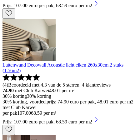
Prijs: 107.00 euro per pak, 68.59 euro per m2
Lattenwand Decowall Acoustic licht eiken 260x30cm,2 stuks
(1.56m2)
(
4
)
Beoordeeld met 4.3 van de 5 sterren, 4 klantreviews
74.90
met Club Karwei
48.01
per m²
30% korting
30% korting
30% korting, voordeelprijs: 74.90 euro per pak, 48.01 euro per m2
met Club Karwei
per pak
107
.
00
68.59 per m²
Prijs: 107.00 euro per pak, 68.59 euro per m2