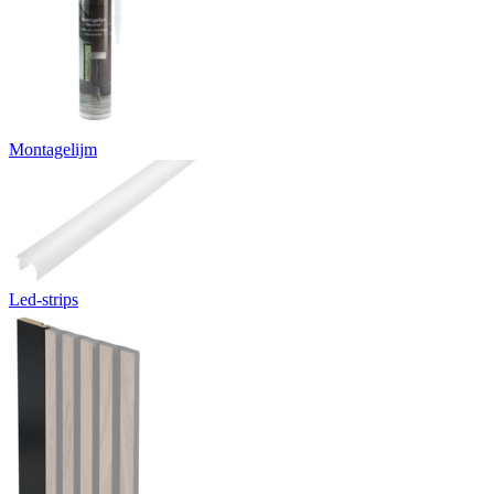
Montagelijm
Led-strips