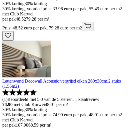
30% korting
30% korting
30% korting, voordeelprijs: 33.96 euro per pak, 55.49 euro per m2
met Club Karwei
per pak
48
.
52
79.28 per m²
Prijs: 48.52 euro per pak, 79.28 euro per m2
Lattenwand Decowall Acoustic vergrijsd eiken 260x30cm,2 stuks
(1.56m2)
(
1
)
Beoordeeld met 5.0 van de 5 sterren, 1 klantreview
74.90
met Club Karwei
48.01
per m²
30% korting
30% korting
30% korting, voordeelprijs: 74.90 euro per pak, 48.01 euro per m2
met Club Karwei
per pak
107
.
00
68.59 per m²