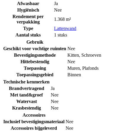
Afwasbaar
Ja
Hygiënisch
Nee
Rendement per
1.368 m²
verpakking
Type
Lattenwand
Aantal stuks
1 stuks
Gebruik
Geschikt voor vochtige ruimten
Nee
Bevestigingsmethode
Kitten
,
Schroeven
Hittebestendig
Nee
Toepassing
Muren
,
Plafonds
Toepassingsgebied
Binnen
Technische kenmerken
Brandvertragend
Ja
Met tand&groef
Nee
Watervast
Nee
Krasbestendig
Nee
Accessoires
Inclusief bevestigingsmateriaal
Nee
Accessoires bijgeleverd
Nee