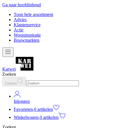
Ga naar hoofdinhoud
Toon hele assortiment
Advies
Klantenservice
Actie
Wooninspiratie
Bouwmarkten
Karwei
Zoeken
Zoeken
Inloggen
Favorieten
,
0 artikelen
Winkelwagen
,
0 artikelen
Zoeken