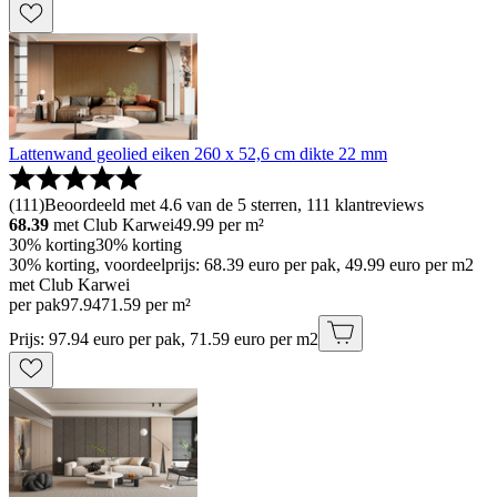
Lattenwand geolied eiken 260 x 52,6 cm dikte 22 mm
(
111
)
Beoordeeld met 4.6 van de 5 sterren, 111 klantreviews
68.39
met Club Karwei
49.99
per m²
30% korting
30% korting
30% korting, voordeelprijs: 68.39 euro per pak, 49.99 euro per m2
met Club Karwei
per pak
97
.
94
71.59 per m²
Prijs: 97.94 euro per pak, 71.59 euro per m2