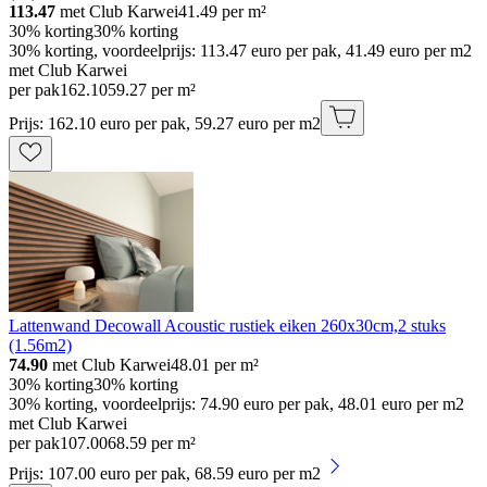
113.47
met Club Karwei
41.49
per m²
30% korting
30% korting
30% korting, voordeelprijs: 113.47 euro per pak, 41.49 euro per m2
met Club Karwei
per pak
162
.
10
59.27 per m²
Prijs: 162.10 euro per pak, 59.27 euro per m2
Lattenwand Decowall Acoustic rustiek eiken 260x30cm,2 stuks
(1.56m2)
74.90
met Club Karwei
48.01
per m²
30% korting
30% korting
30% korting, voordeelprijs: 74.90 euro per pak, 48.01 euro per m2
met Club Karwei
per pak
107
.
00
68.59 per m²
Prijs: 107.00 euro per pak, 68.59 euro per m2