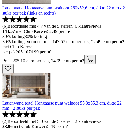
Lattenwand Hongaarse punt walnoot 260x52,6 cm, dikte 22 mm - 2
stuks per pak (links en rechts)
(
6
)
Beoordeeld met 4.7 van de 5 sterren, 6 klantreviews
143.57
met Club Karwei
52.49
per m²
30% korting
30% korting
30% korting, voordeelprijs: 143.57 euro per pak, 52.49 euro per m2
met Club Karwei
per pak
205
.
10
74.99 per m²
Prijs: 205.10 euro per pak, 74.99 euro per m2
Lattenwand tegel Hongaarse punt walnoot 55,3x55,3 cm, dikte 22
mm - 2 stuks per pak
(
2
)
Beoordeeld met 5.0 van de 5 sterren, 2 klantreviews
33.96
met Club Karwei
55.49
per m²