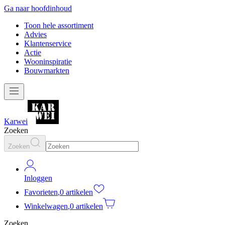
Ga naar hoofdinhoud
Toon hele assortiment
Advies
Klantenservice
Actie
Wooninspiratie
Bouwmarkten
Karwei
Zoeken
Zoeken
Inloggen
Favorieten
,
0 artikelen
Winkelwagen
,
0 artikelen
Zoeken