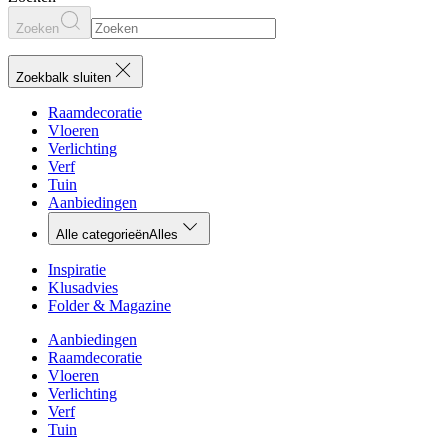
Zoeken
Zoekbalk sluiten
Raamdecoratie
Vloeren
Verlichting
Verf
Tuin
Aanbiedingen
Alle categorieën
Alles
Inspiratie
Klusadvies
Folder & Magazine
Aanbiedingen
Raamdecoratie
Vloeren
Verlichting
Verf
Tuin