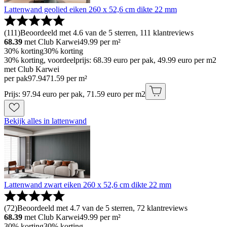
Lattenwand geolied eiken 260 x 52,6 cm dikte 22 mm
(
111
)
Beoordeeld met 4.6 van de 5 sterren, 111 klantreviews
68.39
met Club Karwei
49.99
per m²
30% korting
30% korting
30% korting, voordeelprijs: 68.39 euro per pak, 49.99 euro per m2
met Club Karwei
per pak
97
.
94
71.59 per m²
Prijs: 97.94 euro per pak, 71.59 euro per m2
Bekijk alles in lattenwand
Lattenwand zwart eiken 260 x 52,6 cm dikte 22 mm
(
72
)
Beoordeeld met 4.7 van de 5 sterren, 72 klantreviews
68.39
met Club Karwei
49.99
per m²
30% korting
30% korting