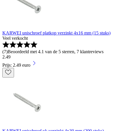
KARWEI unischroef platkop verzinkt 4x16 mm (15 stuks)
Veel verkocht
(
7
)
Beoordeeld met 4.1 van de 5 sterren, 7 klantreviews
2
.
49
Prijs: 2.49 euro
KARWEI unischroef vk verzinkt 4x30 mm (200 stuks)