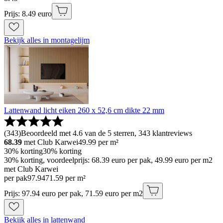
Prijs: 8.49 euro
Bekijk alles in montagelijm
Lattenwand licht eiken 260 x 52,6 cm dikte 22 mm
(
343
)
Beoordeeld met 4.6 van de 5 sterren, 343 klantreviews
68.39
met Club Karwei
49.99
per m²
30% korting
30% korting
30% korting, voordeelprijs: 68.39 euro per pak, 49.99 euro per m2
met Club Karwei
per pak
97
.
94
71.59 per m²
Prijs: 97.94 euro per pak, 71.59 euro per m2
Bekijk alles in lattenwand