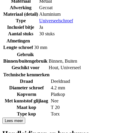
Materiaal
Metaal
Afwerking
Gecoat
Materiaal (detail)
Aluminium
Type
Universeelschroef
Inclusief bitje
Ja
Aantal stuks
30 stuks
Afmetingen
Lengte schroef
30 mm
Gebruik
Binnen/buitengebruik
Binnen
,
Buiten
Geschikt voor
Hout
,
Universeel
Technische kenmerken
Draad
Deeldraad
Diameter schroef
4.2 mm
Kopvorm
Platkop
Met kunststof glijlaag
Nee
Maat kop
T 20
Type kop
Torx
Lees meer