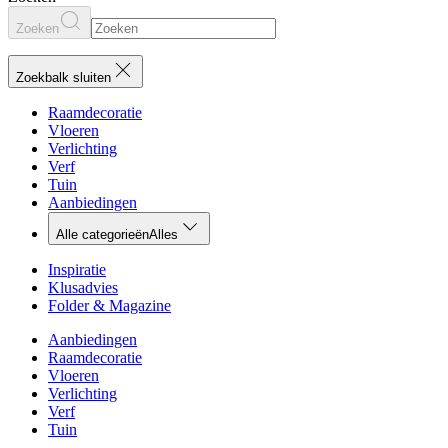
Zoeken
Zoekbalk sluiten
Raamdecoratie
Vloeren
Verlichting
Verf
Tuin
Aanbiedingen
Alle categorieën
Alles
Inspiratie
Klusadvies
Folder & Magazine
Aanbiedingen
Raamdecoratie
Vloeren
Verlichting
Verf
Tuin