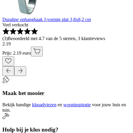
Duraline ophanghaak J-vormig plat 3,8x8,2 cm
Veel verkocht
(
3
)
Beoordeeld met 4.7 van de 5 sterren, 3 klantreviews
2
.
19
Prijs: 2.19 euro
Maak het mooier
Bekijk handige
klusadviezen
en
wooninspiratie
voor jouw huis en
tuin.
Hulp bij je klus nodig?