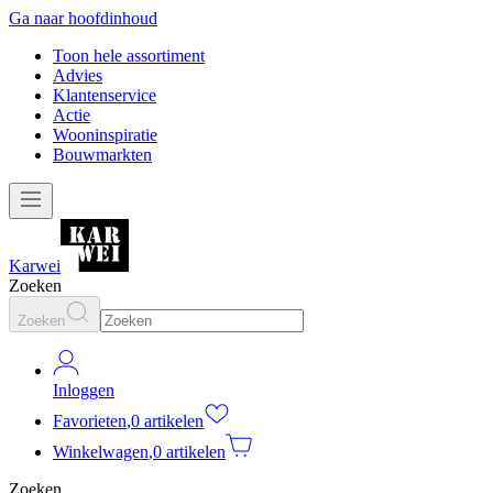
Ga naar hoofdinhoud
Toon hele assortiment
Advies
Klantenservice
Actie
Wooninspiratie
Bouwmarkten
Karwei
Zoeken
Zoeken
Inloggen
Favorieten
,
0 artikelen
Winkelwagen
,
0 artikelen
Zoeken