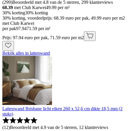
(
299
)
Beoordeeld met 4.8 van de 5 sterren, 299 klantreviews
68.39
met Club Karwei
49.99
per m²
30% korting
30% korting
30% korting, voordeelprijs: 68.39 euro per pak, 49.99 euro per m2
met Club Karwei
per pak
97
.
94
71.59 per m²
Prijs: 97.94 euro per pak, 71.59 euro per m2
Bekijk alles in lattenwand
Lattenwand Brisbane licht eiken 260 x 52,6 cm dikte 18,5 mm (2
stuks)
(
12
)
Beoordeeld met 4.9 van de 5 sterren, 12 klantreviews