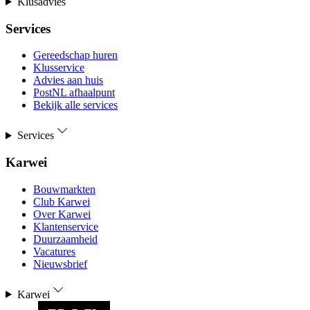
Klusadvies
Services
Gereedschap huren
Klusservice
Advies aan huis
PostNL afhaalpunt
Bekijk alle services
Services
Karwei
Bouwmarkten
Club Karwei
Over Karwei
Klantenservice
Duurzaamheid
Vacatures
Nieuwsbrief
Karwei