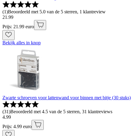
(
1
)
Beoordeeld met 5.0 van de 5 sterren, 1 klantreview
21
.
99
Prijs: 21.99 euro
Bekijk alles in knop
Zwarte schroeven voor lattenwand voor binnen met bitje (30 stuks)
(
31
)
Beoordeeld met 4.5 van de 5 sterren, 31 klantreviews
4
.
99
Prijs: 4.99 euro