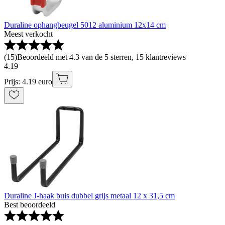
Duraline ophangbeugel 5012 aluminium 12x14 cm
Meest verkocht
(
15
)
Beoordeeld met 4.3 van de 5 sterren, 15 klantreviews
4
.
19
Prijs: 4.19 euro
Duraline J-haak buis dubbel grijs metaal 12 x 31,5 cm
Best beoordeeld