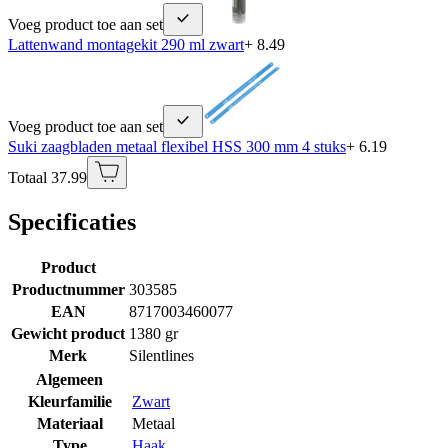
Voeg product toe aan set
Lattenwand montagekit 290 ml zwart
+ 8.49
Voeg product toe aan set
Suki zaagbladen metaal flexibel HSS 300 mm 4 stuks
+ 6.19
Totaal 37.99
Specificaties
Product
Productnummer
303585
EAN
8717003460077
Gewicht product
1380 gr
Merk
Silentlines
Algemeen
Kleurfamilie
Zwart
Materiaal
Metaal
Type
Haak