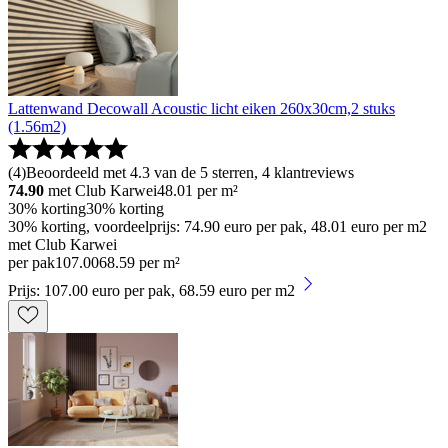
Lattenwand Decowall Acoustic licht eiken 260x30cm,2 stuks
(1.56m2)
(
4
)
Beoordeeld met 4.3 van de 5 sterren, 4 klantreviews
74.90
met Club Karwei
48.01
per m²
30% korting
30% korting
30% korting, voordeelprijs: 74.90 euro per pak, 48.01 euro per m2
met Club Karwei
per pak
107
.
00
68.59 per m²
Prijs: 107.00 euro per pak, 68.59 euro per m2