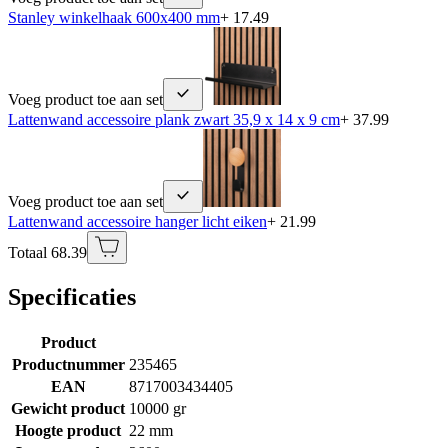
Stanley winkelhaak 600x400 mm
+ 17.49
Voeg product toe aan set
Lattenwand accessoire plank zwart 35,9 x 14 x 9 cm
+ 37.99
Voeg product toe aan set
Lattenwand accessoire hanger licht eiken
+ 21.99
Totaal 68.39
Specificaties
Product
Productnummer
235465
EAN
8717003434405
Gewicht product
10000 gr
Hoogte product
22 mm