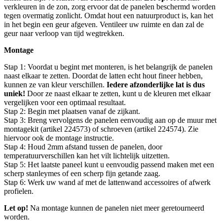
verkleuren in de zon, zorg ervoor dat de panelen beschermd worden
tegen overmatig zonlicht. Omdat hout een natuurproduct is, kan het
in het begin een geur afgeven. Ventileer uw ruimte en dan zal de
geur naar verloop van tijd wegtrekken.
Montage
Stap 1: Voordat u begint met monteren, is het belangrijk de panelen
naast elkaar te zetten. Doordat de latten echt hout fineer hebben,
kunnen ze van kleur verschillen.
Iedere afzonderlijke lat is dus
uniek!
Door ze naast elkaar te zetten, kunt u de kleuren met elkaar
vergelijken voor een optimaal resultaat.
Stap 2: Begin met plaatsen vanaf de zijkant.
Stap 3: Breng vervolgens de panelen eenvoudig aan op de muur met
montagekit (artikel 224573) of schroeven (artikel 224574). Zie
hiervoor ook de montage instructie.
Stap 4: Houd 2mm afstand tussen de panelen, door
temperatuurverschillen kan het vilt lichtelijk uitzetten.
Stap 5: Het laatste paneel kunt u eenvoudig passend maken met een
scherp stanleymes of een scherp fijn getande zaag.
Stap 6: Werk uw wand af met de lattenwand accessoires of afwerk
profielen.
Let op!
Na montage kunnen de panelen niet meer geretourneerd
worden.