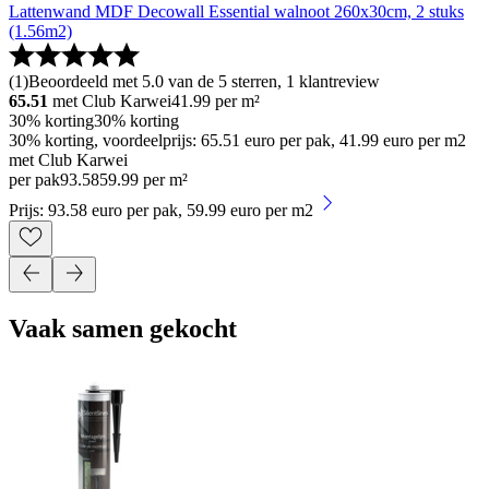
Lattenwand MDF Decowall Essential walnoot 260x30cm, 2 stuks
(1.56m2)
(
1
)
Beoordeeld met 5.0 van de 5 sterren, 1 klantreview
65.51
met Club Karwei
41.99
per m²
30% korting
30% korting
30% korting, voordeelprijs: 65.51 euro per pak, 41.99 euro per m2
met Club Karwei
per pak
93
.
58
59.99 per m²
Prijs: 93.58 euro per pak, 59.99 euro per m2
Vaak samen gekocht