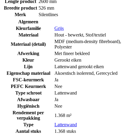
Lengte product
2600 mm
Breedte product
526 mm
Merk
Silentlines
Algemeen
Kleurfamilie
Grijs
Materiaal
Hout - bewerkt
,
Stof/textiel
MDF (medium-density fibreboard)
,
Materiaal (detail)
Polyester
Afwerking
Met fineer bekleed
Kleur
Gerookt eiken
Lijn
Lattenwand gerookt eiken
Eigenschap materiaal
Akoestisch isolerend
,
Gerecycled
FSC-keurmerk
Ja
PEFC Keurmerk
Nee
Type schroot
Lattenwand
Afwasbaar
Ja
Hygiënisch
Nee
Rendement per
1.368 m²
verpakking
Type
Lattenwand
Aantal stuks
1.368 stuks