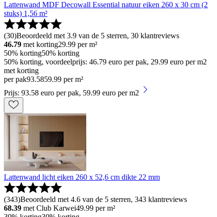
Lattenwand MDF Decowall Essential natuur eiken 260 x 30 cm (2
stuks) 1,56 m²
(
30
)
Beoordeeld met 3.9 van de 5 sterren, 30 klantreviews
46.79
met korting
29.99
per m²
50% korting
50% korting
50% korting, voordeelprijs: 46.79 euro per pak, 29.99 euro per m2
met korting
per pak
93
.
58
59.99 per m²
Prijs: 93.58 euro per pak, 59.99 euro per m2
Lattenwand licht eiken 260 x 52,6 cm dikte 22 mm
(
343
)
Beoordeeld met 4.6 van de 5 sterren, 343 klantreviews
68.39
met Club Karwei
49.99
per m²
30% korting
30% korting