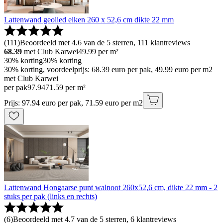
Lattenwand geolied eiken 260 x 52,6 cm dikte 22 mm
(
111
)
Beoordeeld met 4.6 van de 5 sterren, 111 klantreviews
68.39
met Club Karwei
49.99
per m²
30% korting
30% korting
30% korting, voordeelprijs: 68.39 euro per pak, 49.99 euro per m2
met Club Karwei
per pak
97
.
94
71.59 per m²
Prijs: 97.94 euro per pak, 71.59 euro per m2
Lattenwand Hongaarse punt walnoot 260x52,6 cm, dikte 22 mm - 2
stuks per pak (links en rechts)
(
6
)
Beoordeeld met 4.7 van de 5 sterren, 6 klantreviews