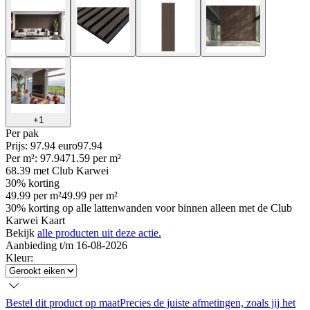
+
1
Per
pak
Prijs: 97.94 euro
97
.
94
Per
m²
:
97.94
71.59
per
m²
68.39
met Club Karwei
30% korting
49.99
per
m²
49.99
per
m²
30% korting op alle lattenwanden voor binnen alleen met de Club
Karwei Kaart
Bekijk
alle producten uit deze actie.
Aanbieding t/m 16-08-2026
Kleur
:
Bestel dit product op maat
Precies de juiste afmetingen, zoals jij het