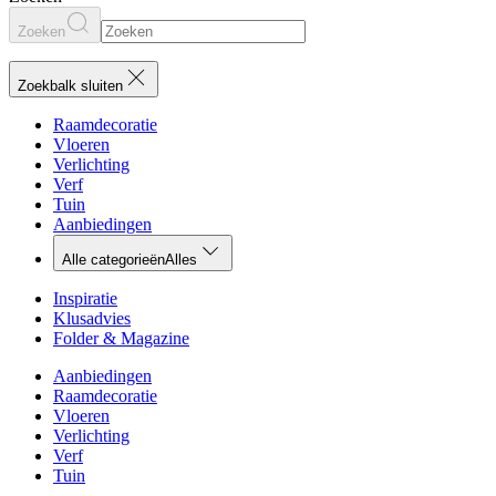
Zoeken
Zoekbalk sluiten
Raamdecoratie
Vloeren
Verlichting
Verf
Tuin
Aanbiedingen
Alle categorieën
Alles
Inspiratie
Klusadvies
Folder & Magazine
Aanbiedingen
Raamdecoratie
Vloeren
Verlichting
Verf
Tuin