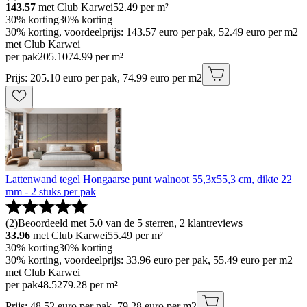
143.57
met Club Karwei
52.49
per m²
30% korting
30% korting
30% korting, voordeelprijs: 143.57 euro per pak, 52.49 euro per m2
met Club Karwei
per pak
205
.
10
74.99 per m²
Prijs: 205.10 euro per pak, 74.99 euro per m2
Lattenwand tegel Hongaarse punt walnoot 55,3x55,3 cm, dikte 22
mm - 2 stuks per pak
(
2
)
Beoordeeld met 5.0 van de 5 sterren, 2 klantreviews
33.96
met Club Karwei
55.49
per m²
30% korting
30% korting
30% korting, voordeelprijs: 33.96 euro per pak, 55.49 euro per m2
met Club Karwei
per pak
48
.
52
79.28 per m²
Prijs: 48.52 euro per pak, 79.28 euro per m2