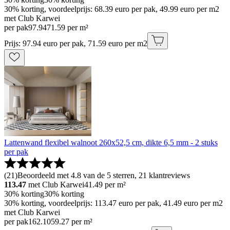
30% korting, voordeelprijs: 68.39 euro per pak, 49.99 euro per m2
met Club Karwei
per pak
97
.
94
71.59 per m²
Prijs: 97.94 euro per pak, 71.59 euro per m2
Lattenwand flexibel walnoot 260x52,5 cm, dikte 6,5 mm - 2 stuks
per pak
(
21
)
Beoordeeld met 4.8 van de 5 sterren, 21 klantreviews
113.47
met Club Karwei
41.49
per m²
30% korting
30% korting
30% korting, voordeelprijs: 113.47 euro per pak, 41.49 euro per m2
met Club Karwei
per pak
162
.
10
59.27 per m²