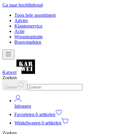
Ga naar hoofdinhoud
Toon hele assortiment
Advies
Klantenservice
Actie
Wooninspiratie
Bouwmarkten
Karwei
Zoeken
Zoeken
Inloggen
Favorieten
,
0 artikelen
Winkelwagen
,
0 artikelen
Zoeken