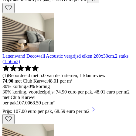
Lattenwand Decowall Acoustic vergrijsd eiken 260x30cm,2 stuks
(1.56m2)
(
1
)
Beoordeeld met 5.0 van de 5 sterren, 1 klantreview
74.90
met Club Karwei
48.01
per m²
30% korting
30% korting
30% korting, voordeelprijs: 74.90 euro per pak, 48.01 euro per m2
met Club Karwei
per pak
107
.
00
68.59 per m²
Prijs: 107.00 euro per pak, 68.59 euro per m2