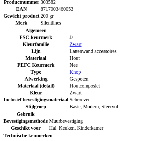
Productnummer
303582
EAN
8717003460053
Gewicht product
200 gr
Merk
Silentlines
Algemeen
FSC-keurmerk
Ja
Kleurfamilie
Zwart
Lijn
Lattenwand accessoires
Materiaal
Hout
PEFC Keurmerk
Nee
Type
Knop
Afwerking
Gespoten
Materiaal (detail)
Houtcomposiet
Kleur
Zwart
Inclusief bevestigingsmateriaal
Schroeven
Stijlgroep
Basic
,
Modern
,
Sfeervol
Gebruik
Bevestigingsmethode
Muurbevestiging
Geschikt voor
Hal
,
Keuken
,
Kinderkamer
Technische kenmerken