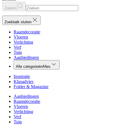
Zoeken
Zoekbalk sluiten
Raamdecoratie
Vloeren
Verlichting
Verf
Tuin
Aanbiedingen
Alle categorieën
Alles
Inspiratie
Klusadvies
Folder & Magazine
Aanbiedingen
Raamdecoratie
Vloeren
Verlichting
Verf
Tuin