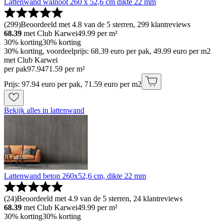
Lattenwand walnoot 260 x 52,6 cm dikte 22 mm
(
299
)
Beoordeeld met 4.8 van de 5 sterren, 299 klantreviews
68.39
met Club Karwei
49.99
per m²
30% korting
30% korting
30% korting, voordeelprijs: 68.39 euro per pak, 49.99 euro per m2
met Club Karwei
per pak
97
.
94
71.59 per m²
Prijs: 97.94 euro per pak, 71.59 euro per m2
Bekijk alles in lattenwand
Lattenwand beton 260x52,6 cm, dikte 22 mm
(
24
)
Beoordeeld met 4.9 van de 5 sterren, 24 klantreviews
68.39
met Club Karwei
49.99
per m²
30% korting
30% korting