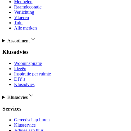
Meubelen
Raamdecoratie
Verlichting
Vloeren
Tuin
Alle merken
Assortiment
Klusadvies
Wooninspiratie
Ideeën
Inspiratie per ruimte
DIY's
Klusadvies
Klusadvies
Services
Gereedschap huren
Klusservice
Advies aan huis