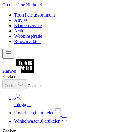
Ga naar hoofdinhoud
Toon hele assortiment
Advies
Klantenservice
Actie
Wooninspiratie
Bouwmarkten
Karwei
Zoeken
Zoeken
Inloggen
Favorieten
,
0 artikelen
Winkelwagen
,
0 artikelen
Zoeken