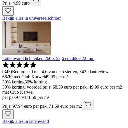
Prijs: 4.99 euro
Bekijk alles in universeelschroef
Lattenwand licht eiken 260 x 52,6 cm dikte 22 mm
(
343
)
Beoordeeld met 4.6 van de 5 sterren, 343 klantreviews
68.39
met Club Karwei
49.99
per m²
30% korting
30% korting
30% korting, voordeelprijs: 68.39 euro per pak, 49.99 euro per m2
met Club Karwei
per pak
97
.
94
71.59 per m²
Prijs: 97.94 euro per pak, 71.59 euro per m2
Bekijk alles in lattenwand