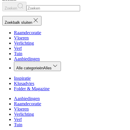
Zoeken
Zoekbalk sluiten
Raamdecoratie
Vloeren
Verlichting
Verf
Tuin
Aanbiedingen
Alle categorieën
Alles
Inspiratie
Klusadvies
Folder & Magazine
Aanbiedingen
Raamdecoratie
Vloeren
Verlichting
Verf
Tuin