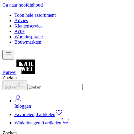
Ga naar hoofdinhoud
Toon hele assortiment
Advies
Klantenservice
Actie
Wooninspiratie
Bouwmarkten
Karwei
Zoeken
Zoeken
Inloggen
Favorieten
,
0 artikelen
Winkelwagen
,
0 artikelen
Zoeken