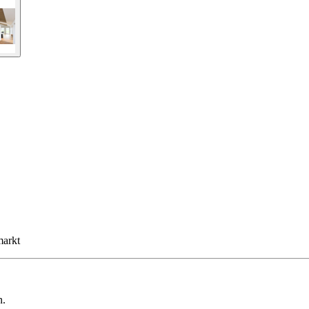
markt
n.