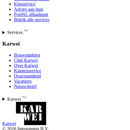
Klusservice
Advies aan huis
PostNL afhaalpunt
Bekijk alle services
Services
Karwei
Bouwmarkten
Club Karwei
Over Karwei
Klantenservice
Duurzaamheid
Vacatures
Nieuwsbrief
Karwei
Karwei
©
2026
Intergamma B.V.