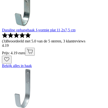
Duraline ophanghaak J-vormig plat 11,2x7,5 cm
(
3
)
Beoordeeld met 5.0 van de 5 sterren, 3 klantreviews
4
.
19
Prijs: 4.19 euro
Bekijk alles in haak