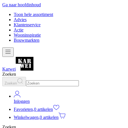
Ga naar hoofdinhoud
Toon hele assortiment
Advies
Klantenservice
Actie
Wooninspiratie
Bouwmarkten
Karwei
Zoeken
Zoeken
Inloggen
Favorieten
,
0 artikelen
Winkelwagen
,
0 artikelen
Zoeken