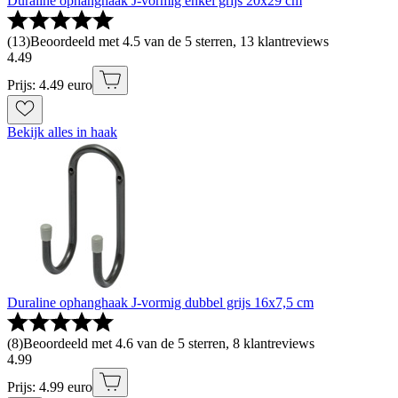
Duraline ophanghaak J-vormig enkel grijs 20x29 cm
(
13
)
Beoordeeld met 4.5 van de 5 sterren, 13 klantreviews
4
.
49
Prijs: 4.49 euro
Bekijk alles in haak
Duraline ophanghaak J-vormig dubbel grijs 16x7,5 cm
(
8
)
Beoordeeld met 4.6 van de 5 sterren, 8 klantreviews
4
.
99
Prijs: 4.99 euro