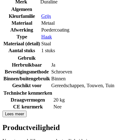
Merk
Duraline
Algemeen
Kleurfamilie
Grijs
Materiaal
Metaal
Afwerking
Poedercoating
Type
Haak
Materiaal (detail)
Staal
Aantal stuks
1 stuks
Gebruik
Herbruikbaar
Ja
Bevestigingsmethode
Schroeven
Binnen/buitengebruik
Binnen
Geschikt voor
Gereedschappen
,
Touwen
,
Tuin
Technische kenmerken
Draagvermogen
20 kg
CE keurmerk
Nee
Lees meer
Productveiligheid