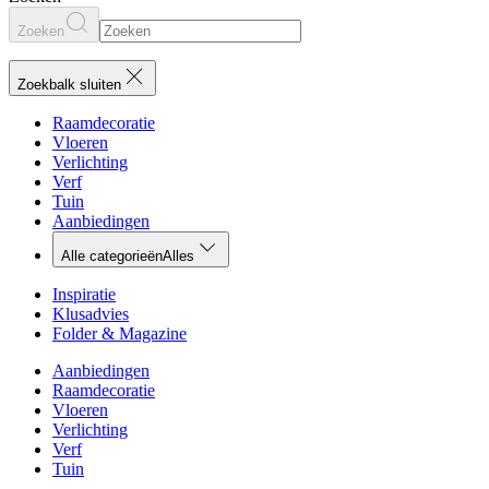
Zoeken
Zoekbalk sluiten
Raamdecoratie
Vloeren
Verlichting
Verf
Tuin
Aanbiedingen
Alle categorieën
Alles
Inspiratie
Klusadvies
Folder & Magazine
Aanbiedingen
Raamdecoratie
Vloeren
Verlichting
Verf
Tuin