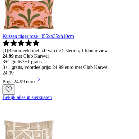
Kussen tijger roze - l55xb35xh10cm
(
1
)
Beoordeeld met 5.0 van de 5 sterren, 1 klantreview
24.99
met Club Karwei
3+1 gratis
3+1 gratis
3+1 gratis, voordeelprijs: 24.99 euro met Club Karwei
24
.
99
Prijs: 24.99 euro
Bekijk alles in sierkussen