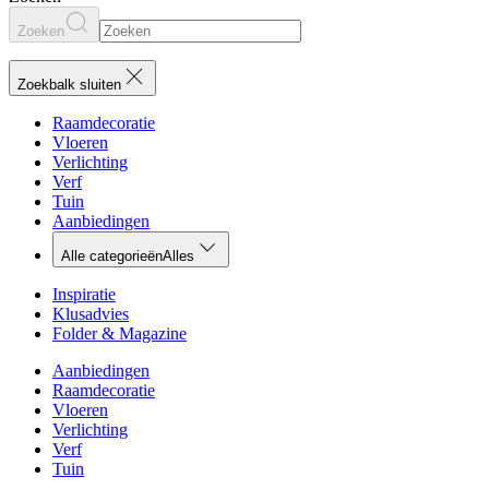
Zoeken
Zoekbalk sluiten
Raamdecoratie
Vloeren
Verlichting
Verf
Tuin
Aanbiedingen
Alle categorieën
Alles
Inspiratie
Klusadvies
Folder & Magazine
Aanbiedingen
Raamdecoratie
Vloeren
Verlichting
Verf
Tuin