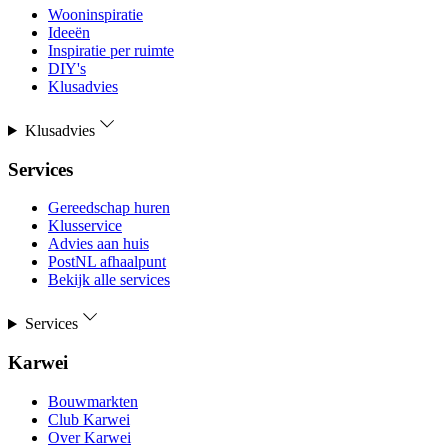
Wooninspiratie
Ideeën
Inspiratie per ruimte
DIY's
Klusadvies
Klusadvies
Services
Gereedschap huren
Klusservice
Advies aan huis
PostNL afhaalpunt
Bekijk alle services
Services
Karwei
Bouwmarkten
Club Karwei
Over Karwei