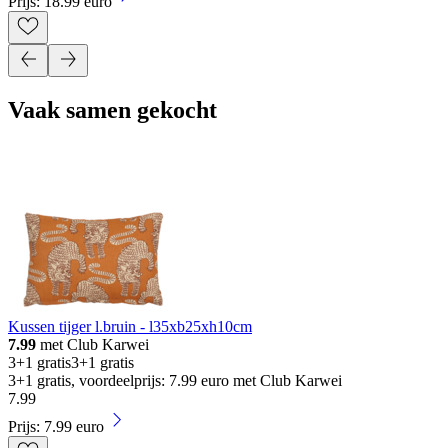
Prijs: 18.99 euro
Vaak samen gekocht
Kussen tijger l.bruin - l35xb25xh10cm
7.99
met Club Karwei
3+1 gratis
3+1 gratis
3+1 gratis, voordeelprijs: 7.99 euro met Club Karwei
7
.
99
Prijs: 7.99 euro