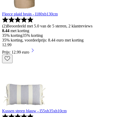
Fleece plaid bruin - l180xb130cm
(
2
)
Beoordeeld met 5.0 van de 5 sterren, 2 klantreviews
8.44
met korting
35% korting
35% korting
35% korting, voordeelprijs: 8.44 euro met korting
12
.
99
Prijs: 12.99 euro
Kussen streep blauw - l55xb35xh10cm