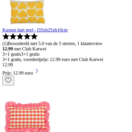
Kussen hart geel - l35xb25xh10cm
(
1
)
Beoordeeld met 5.0 van de 5 sterren, 1 klantreview
12.99
met Club Karwei
3+1 gratis
3+1 gratis
3+1 gratis, voordeelprijs: 12.99 euro met Club Karwei
12
.
99
Prijs: 12.99 euro