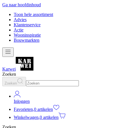
Ga naar hoofdinhoud
Toon hele assortiment
Advies
Klantenservice
Actie
Wooninspiratie
Bouwmarkten
Karwei
Zoeken
Zoeken
Inloggen
Favorieten
,
0 artikelen
Winkelwagen
,
0 artikelen
Zoeken