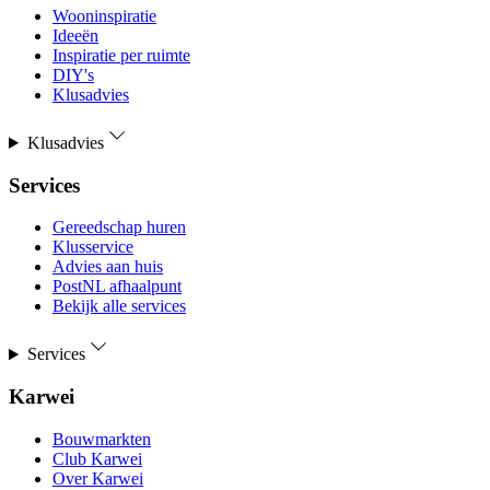
Wooninspiratie
Ideeën
Inspiratie per ruimte
DIY's
Klusadvies
Klusadvies
Services
Gereedschap huren
Klusservice
Advies aan huis
PostNL afhaalpunt
Bekijk alle services
Services
Karwei
Bouwmarkten
Club Karwei
Over Karwei