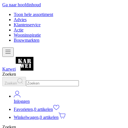
Ga naar hoofdinhoud
Toon hele assortiment
Advies
Klantenservice
Actie
Wooninspiratie
Bouwmarkten
Karwei
Zoeken
Zoeken
Inloggen
Favorieten
,
0 artikelen
Winkelwagen
,
0 artikelen
Zoeken