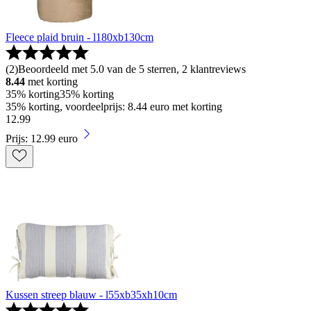
Fleece plaid bruin - l180xb130cm
(
2
)
Beoordeeld met 5.0 van de 5 sterren, 2 klantreviews
8.44
met korting
35% korting
35% korting
35% korting, voordeelprijs: 8.44 euro met korting
12
.
99
Prijs: 12.99 euro
Kussen streep blauw - l55xb35xh10cm