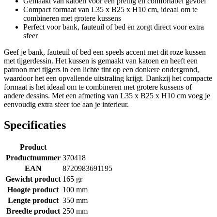
Gemaakt van katoen voor een prettig en comfortabel gevoel
Compact formaat van L35 x B25 x H10 cm, ideaal om te
combineren met grotere kussens
Perfect voor bank, fauteuil of bed en zorgt direct voor extra
sfeer
Geef je bank, fauteuil of bed een speels accent met dit roze kussen
met tijgerdessin. Het kussen is gemaakt van katoen en heeft een
patroon met tijgers in een lichte tint op een donkere ondergrond,
waardoor het een opvallende uitstraling krijgt. Dankzij het compacte
formaat is het ideaal om te combineren met grotere kussens of
andere dessins. Met een afmeting van L35 x B25 x H10 cm voeg je
eenvoudig extra sfeer toe aan je interieur.
Specificaties
Product
Productnummer
370418
EAN
8720983691195
Gewicht product
165 gr
Hoogte product
100 mm
Lengte product
350 mm
Breedte product
250 mm