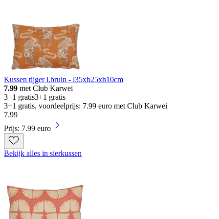
Kussen tijger l.bruin - l35xb25xh10cm
7.99
met Club Karwei
3+1 gratis
3+1 gratis
3+1 gratis, voordeelprijs: 7.99 euro met Club Karwei
7
.
99
Prijs: 7.99 euro
Bekijk alles in sierkussen