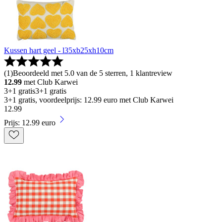
Kussen hart geel - l35xb25xh10cm
(
1
)
Beoordeeld met 5.0 van de 5 sterren, 1 klantreview
12.99
met Club Karwei
3+1 gratis
3+1 gratis
3+1 gratis, voordeelprijs: 12.99 euro met Club Karwei
12
.
99
Prijs: 12.99 euro