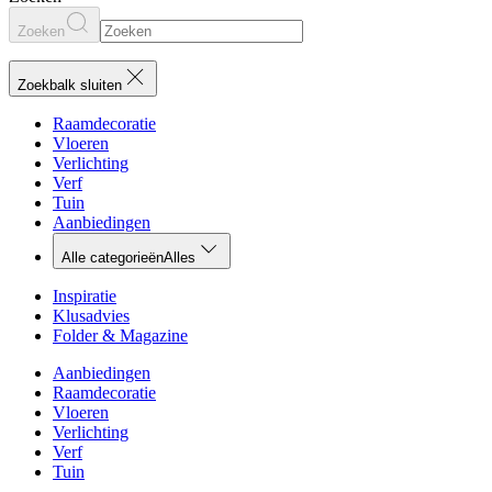
Zoeken
Zoekbalk sluiten
Raamdecoratie
Vloeren
Verlichting
Verf
Tuin
Aanbiedingen
Alle categorieën
Alles
Inspiratie
Klusadvies
Folder & Magazine
Aanbiedingen
Raamdecoratie
Vloeren
Verlichting
Verf
Tuin