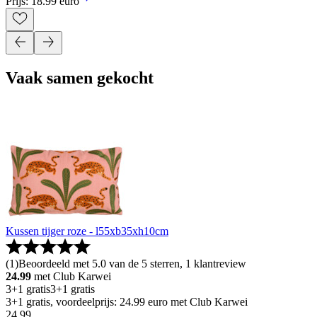
Prijs: 18.99 euro
Vaak samen gekocht
Kussen tijger roze - l55xb35xh10cm
(
1
)
Beoordeeld met 5.0 van de 5 sterren, 1 klantreview
24.99
met Club Karwei
3+1 gratis
3+1 gratis
3+1 gratis, voordeelprijs: 24.99 euro met Club Karwei
24
.
99