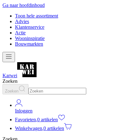
Ga naar hoofdinhoud
Toon hele assortiment
Advies
Klantenservice
Actie
Wooninspiratie
Bouwmarkten
Karwei
Zoeken
Zoeken
Inloggen
Favorieten
,
0 artikelen
Winkelwagen
,
0 artikelen
Zoeken