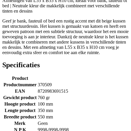
Afmetingen van L55 x B35 x H10 cm, ideaal voor bank, fauteuil of
bed | Neutrale kleur die makkelijk combineert met verschillende
tinten en dessins
Geef je bank, fauteuil of bed een rustig accent met dit beige kussen
met structuurdessin. Het kussen is gemaakt van katoen en heeft een
geweven patroon met een subtiele structuur, waardoor het een mooie
toevoeging is aan je interieur. Dankzij de neutrale kleur is het kussen
makkelijk te combineren met andere kussens in verschillende tinten
en dessins. Met een afmeting van L55 x B35 x H10 cm voeg je
eenvoudig extra sfeer en comfort toe aan elke ruimte.
Specificaties
Product
Productnummer
370509
EAN
8720983691515
Gewicht product
760 gr
Hoogte product
100 mm
Lengte product
350 mm
Breedte product
550 mm
Merk
Geen
N P K
9998-9998-9998