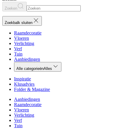
Zoeken
Zoekbalk sluiten
Raamdecoratie
Vloeren
Verlichting
Verf
Tuin
Aanbiedingen
Alle categorieën
Alles
Inspiratie
Klusadvies
Folder & Magazine
Aanbiedingen
Raamdecoratie
Vloeren
Verlichting
Verf
Tuin