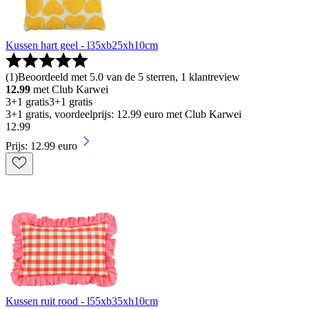
Kussen hart geel - l35xb25xh10cm
(
1
)
Beoordeeld met 5.0 van de 5 sterren, 1 klantreview
12.99
met Club Karwei
3+1 gratis
3+1 gratis
3+1 gratis, voordeelprijs: 12.99 euro met Club Karwei
12
.
99
Prijs: 12.99 euro
Kussen ruit rood - l55xb35xh10cm