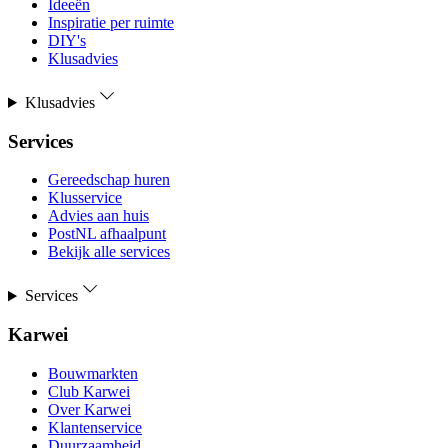
Ideeën
Inspiratie per ruimte
DIY's
Klusadvies
Klusadvies
Services
Gereedschap huren
Klusservice
Advies aan huis
PostNL afhaalpunt
Bekijk alle services
Services
Karwei
Bouwmarkten
Club Karwei
Over Karwei
Klantenservice
Duurzaamheid