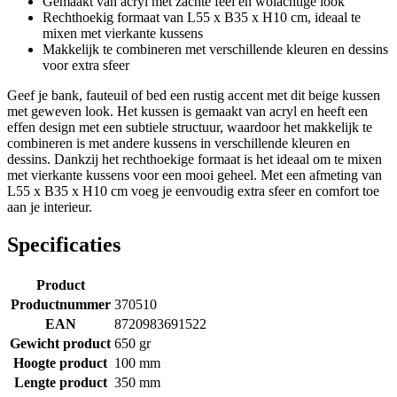
Gemaakt van acryl met zachte feel en wolachtige look
Rechthoekig formaat van L55 x B35 x H10 cm, ideaal te
mixen met vierkante kussens
Makkelijk te combineren met verschillende kleuren en dessins
voor extra sfeer
Geef je bank, fauteuil of bed een rustig accent met dit beige kussen
met geweven look. Het kussen is gemaakt van acryl en heeft een
effen design met een subtiele structuur, waardoor het makkelijk te
combineren is met andere kussens in verschillende kleuren en
dessins. Dankzij het rechthoekige formaat is het ideaal om te mixen
met vierkante kussens voor een mooi geheel. Met een afmeting van
L55 x B35 x H10 cm voeg je eenvoudig extra sfeer en comfort toe
aan je interieur.
Specificaties
Product
Productnummer
370510
EAN
8720983691522
Gewicht product
650 gr
Hoogte product
100 mm
Lengte product
350 mm