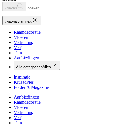
Zoeken
Zoekbalk sluiten
Raamdecoratie
Vloeren
Verlichting
Verf
Tuin
Aanbiedingen
Alle categorieën
Alles
Inspiratie
Klusadvies
Folder & Magazine
Aanbiedingen
Raamdecoratie
Vloeren
Verlichting
Verf
Tuin