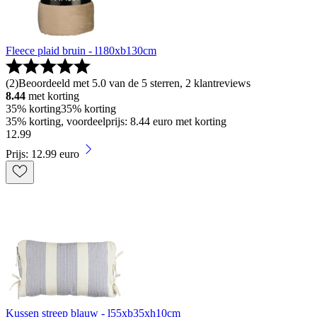
Fleece plaid bruin - l180xb130cm
(
2
)
Beoordeeld met 5.0 van de 5 sterren, 2 klantreviews
8.44
met korting
35% korting
35% korting
35% korting, voordeelprijs: 8.44 euro met korting
12
.
99
Prijs: 12.99 euro
Kussen streep blauw - l55xb35xh10cm