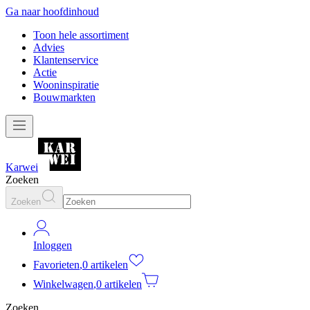
Ga naar hoofdinhoud
Toon hele assortiment
Advies
Klantenservice
Actie
Wooninspiratie
Bouwmarkten
Karwei
Zoeken
Zoeken
Inloggen
Favorieten
,
0 artikelen
Winkelwagen
,
0 artikelen
Zoeken