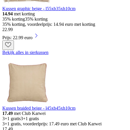
Kussen graphic beige - l55xb35xh10cm
14.94
met korting
35% korting
35% korting
35% korting, voordeelprijs: 14.94 euro met korting
22
.
99
Prijs: 22.99 euro
Bekijk alles in sierkussen
Kussen braided beige - l45xb45xh10cm
17.49
met Club Karwei
3+1 gratis
3+1 gratis
3+1 gratis, voordeelprijs: 17.49 euro met Club Karwei
17
.
49