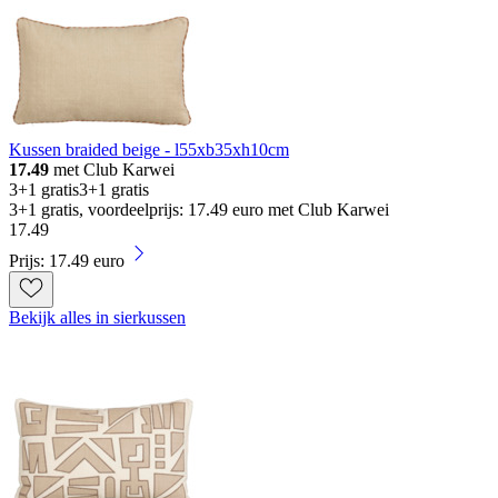
Kussen braided beige - l55xb35xh10cm
17.49
met Club Karwei
3+1 gratis
3+1 gratis
3+1 gratis, voordeelprijs: 17.49 euro met Club Karwei
17
.
49
Prijs: 17.49 euro
Bekijk alles in sierkussen