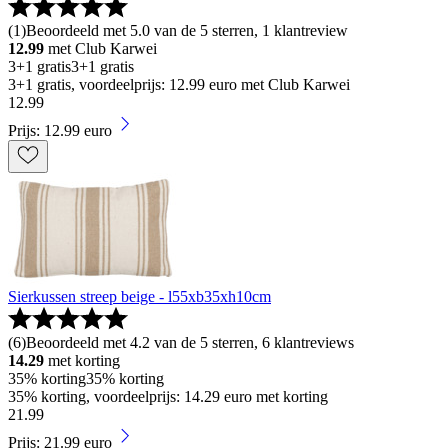
(
1
)
Beoordeeld met 5.0 van de 5 sterren, 1 klantreview
12.99
met Club Karwei
3+1 gratis
3+1 gratis
3+1 gratis, voordeelprijs: 12.99 euro met Club Karwei
12
.
99
Prijs: 12.99 euro
Sierkussen streep beige - l55xb35xh10cm
(
6
)
Beoordeeld met 4.2 van de 5 sterren, 6 klantreviews
14.29
met korting
35% korting
35% korting
35% korting, voordeelprijs: 14.29 euro met korting
21
.
99
Prijs: 21.99 euro