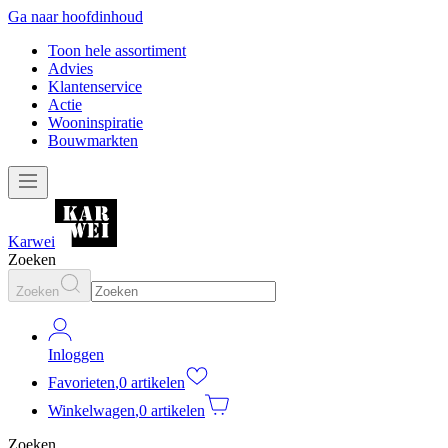
Ga naar hoofdinhoud
Toon hele assortiment
Advies
Klantenservice
Actie
Wooninspiratie
Bouwmarkten
Karwei
Zoeken
Zoeken
Inloggen
Favorieten
,
0 artikelen
Winkelwagen
,
0 artikelen
Zoeken