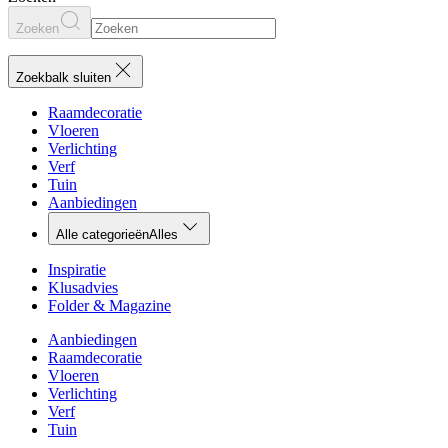
Zoeken
Zoekbalk sluiten
Raamdecoratie
Vloeren
Verlichting
Verf
Tuin
Aanbiedingen
Alle categorieën
Alles
Inspiratie
Klusadvies
Folder & Magazine
Aanbiedingen
Raamdecoratie
Vloeren
Verlichting
Verf
Tuin