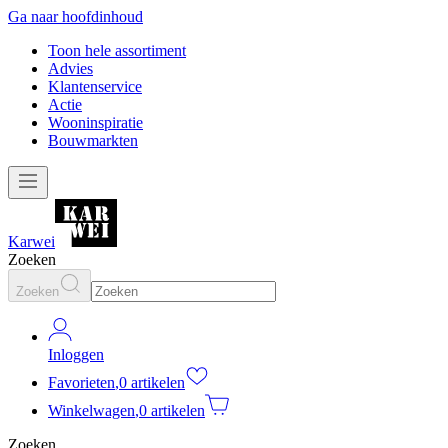
Ga naar hoofdinhoud
Toon hele assortiment
Advies
Klantenservice
Actie
Wooninspiratie
Bouwmarkten
Karwei
Zoeken
Zoeken
Inloggen
Favorieten
,
0 artikelen
Winkelwagen
,
0 artikelen
Zoeken