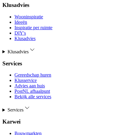
Klusadvies
Wooninspiratie
Ideeën
Inspiratie per ruimte
DIY's
Klusadvies
Klusadvies
Services
Gereedschap huren
Klusservice
Advies aan huis
PostNL afhaalpunt
Bekijk alle services
Services
Karwei
Bouwmarkten