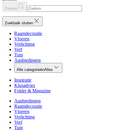
Zoeken
Zoekbalk sluiten
Raamdecoratie
Vloeren
Verlichting
Verf
Tuin
Aanbiedingen
Alle categorieën
Alles
Inspiratie
Klusadvies
Folder & Magazine
Aanbiedingen
Raamdecoratie
Vloeren
Verlichting
Verf
Tuin