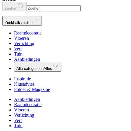
Zoeken
Zoekbalk sluiten
Raamdecoratie
Vloeren
Verlichting
Verf
Tuin
Aanbiedingen
Alle categorieën
Alles
Inspiratie
Klusadvies
Folder & Magazine
Aanbiedingen
Raamdecoratie
Vloeren
Verlichting
Verf
Tuin