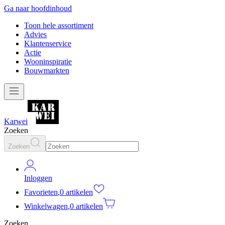
Ga naar hoofdinhoud
Toon hele assortiment
Advies
Klantenservice
Actie
Wooninspiratie
Bouwmarkten
Karwei
Zoeken
Zoeken
Inloggen
Favorieten
,
0 artikelen
Winkelwagen
,
0 artikelen
Zoeken