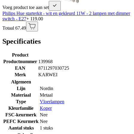
Voeg product toe aan set
Philips Hue starterkit - wit en gekleurd 11W - 2 lampen met dimmer
switch - E27
+ 119.00
Totaal 67.49
Specificaties
Product
Productnummer
139968
EAN
8711297030725
Merk
KARWEI
Algemeen
Lijn
Nordin
Materiaal
Metaal
Type
Vloerlampen
Kleurfamilie
Koper
FSC-keurmerk
Nee
PEFC Keurmerk
Nee
Aantal stuks
1 stuks