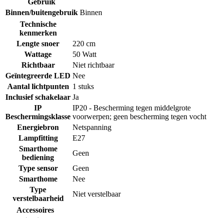
Gebruik
Binnen/buitengebruik
Binnen
Technische
kenmerken
Lengte snoer
220 cm
Wattage
50 Watt
Richtbaar
Niet richtbaar
Geïntegreerde LED
Nee
Aantal lichtpunten
1 stuks
Inclusief schakelaar
Ja
IP
IP20 - Bescherming tegen middelgrote
Beschermingsklasse
voorwerpen; geen bescherming tegen vocht
Energiebron
Netspanning
Lampfitting
E27
Smarthome
Geen
bediening
Type sensor
Geen
Smarthome
Nee
Type
Niet verstelbaar
verstelbaarheid
Accessoires