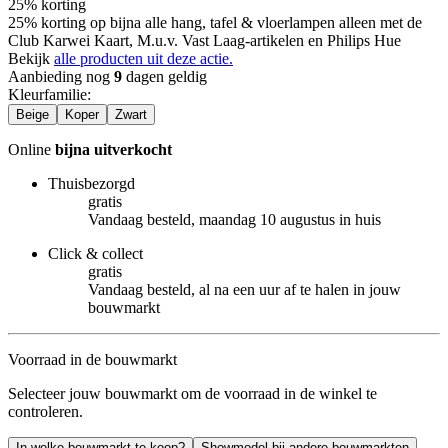
25% korting
25% korting op bijna alle hang, tafel & vloerlampen alleen met de
Club Karwei Kaart, M.u.v. Vast Laag-artikelen en Philips Hue
Bekijk
alle producten uit deze actie.
Aanbieding nog
9
dagen geldig
Kleurfamilie
:
Beige
Koper
Zwart
Online
bijna uitverkocht
Thuisbezorgd
gratis
Vandaag besteld, maandag 10 augustus in huis
Click & collect
gratis
Vandaag besteld, al na een uur af te halen in jouw
bouwmarkt
Voorraad in de bouwmarkt
Selecteer jouw bouwmarkt om de voorraad in de winkel te
controleren.
In welke bouwmarkt te koop?
Showmodel bij andere bouwmarkten