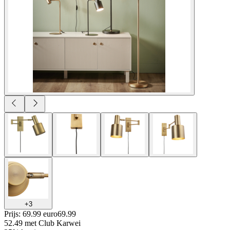
+
3
Prijs: 69.99 euro
69
.
99
52.49
met Club Karwei