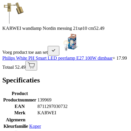
KARWEI wandlamp Nordin messing 21xø10 cm
52.49
Voeg product toe aan set
Philips White PH Smart LED peerlamp E27 100W dimbaar
+ 17.99
Totaal 52.49
Specificaties
Product
Productnummer
139969
EAN
8711297030732
Merk
KARWEI
Algemeen
Kleurfamilie
Koper