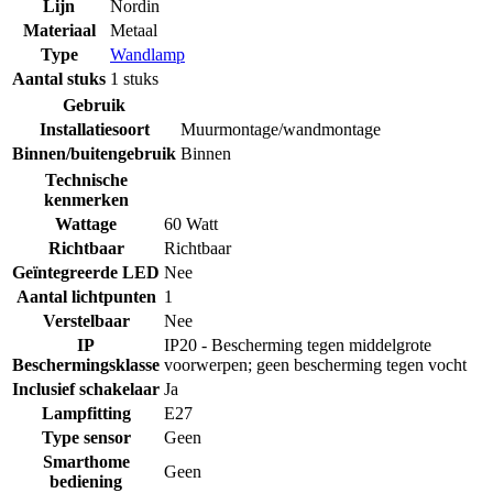
Lijn
Nordin
Materiaal
Metaal
Type
Wandlamp
Aantal stuks
1 stuks
Gebruik
Installatiesoort
Muurmontage/wandmontage
Binnen/buitengebruik
Binnen
Technische
kenmerken
Wattage
60 Watt
Richtbaar
Richtbaar
Geïntegreerde LED
Nee
Aantal lichtpunten
1
Verstelbaar
Nee
IP
IP20 - Bescherming tegen middelgrote
Beschermingsklasse
voorwerpen; geen bescherming tegen vocht
Inclusief schakelaar
Ja
Lampfitting
E27
Type sensor
Geen
Smarthome
Geen
bediening