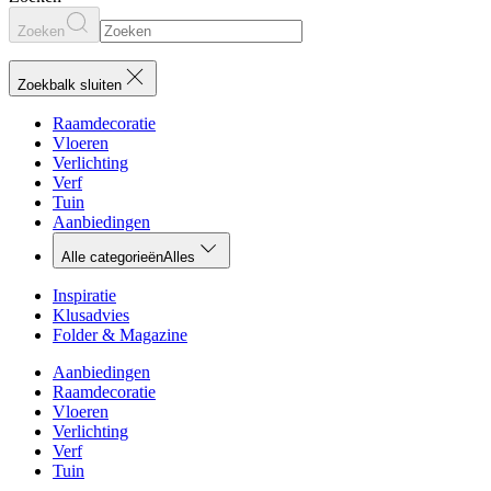
Zoeken
Zoekbalk sluiten
Raamdecoratie
Vloeren
Verlichting
Verf
Tuin
Aanbiedingen
Alle categorieën
Alles
Inspiratie
Klusadvies
Folder & Magazine
Aanbiedingen
Raamdecoratie
Vloeren
Verlichting
Verf
Tuin