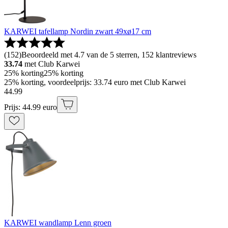
KARWEI tafellamp Nordin zwart 49xø17 cm
(
152
)
Beoordeeld met 4.7 van de 5 sterren, 152 klantreviews
33.74
met Club Karwei
25% korting
25% korting
25% korting, voordeelprijs: 33.74 euro met Club Karwei
44
.
99
Prijs: 44.99 euro
KARWEI wandlamp Lenn groen