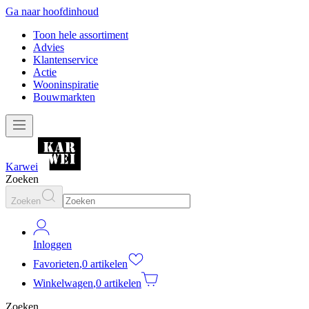
Ga naar hoofdinhoud
Toon hele assortiment
Advies
Klantenservice
Actie
Wooninspiratie
Bouwmarkten
Karwei
Zoeken
Zoeken
Inloggen
Favorieten
,
0 artikelen
Winkelwagen
,
0 artikelen
Zoeken