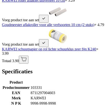
KARWEI roller aflakset universeel 10 cm
+ 5.29
Voeg product toe aan set
Goudmeester aflakroller voor alle verfsoorten 10 cm (2 stuks)
+ 4.79
Voeg product toe aan set
KARWEI schuurpapier op rol lichte schuurklus zeer fijn K240
+
3.99
Totaal 3.90
Specificaties
Product
Productnummer
103331
EAN
8711297004603
Merk
KARWEI
N P K
9998-9998-9998