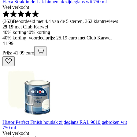
Flexa Strak in de Lak binnenlak zijdeglans wit 750 ml
Veel verkocht
(
362
)
Beoordeeld met 4.4 van de 5 sterren, 362 klantreviews
25.19
met Club Karwei
40% korting
40% korting
40% korting, voordeelprijs: 25.19 euro met Club Karwei
41
.
99
Prijs: 41.99 euro
Histor Perfect Finish houtlak zijdeglans RAL 9010 gebroken wit
750 ml
Veel verkocht