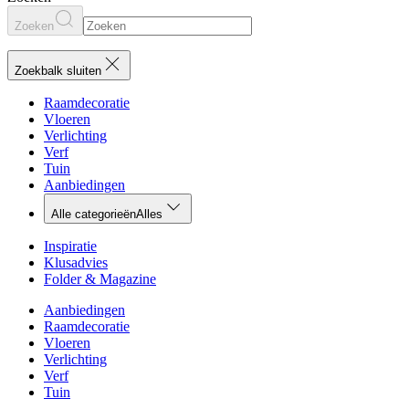
Zoeken
Zoekbalk sluiten
Raamdecoratie
Vloeren
Verlichting
Verf
Tuin
Aanbiedingen
Alle categorieën
Alles
Inspiratie
Klusadvies
Folder & Magazine
Aanbiedingen
Raamdecoratie
Vloeren
Verlichting
Verf
Tuin