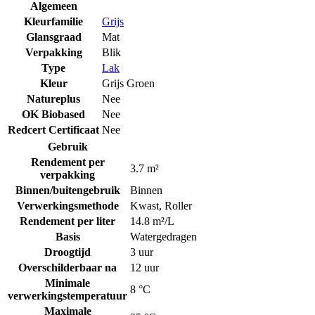
Algemeen
Kleurfamilie
Grijs
Glansgraad
Mat
Verpakking
Blik
Type
Lak
Kleur
Grijs Groen
Natureplus
Nee
OK Biobased
Nee
Redcert Certificaat
Nee
Gebruik
Rendement per
3.7 m²
verpakking
Binnen/buitengebruik
Binnen
Verwerkingsmethode
Kwast
,
Roller
Rendement per liter
14.8 m²/L
Basis
Watergedragen
Droogtijd
3 uur
Overschilderbaar na
12 uur
Minimale
8 °C
verwerkingstemperatuur
Maximale