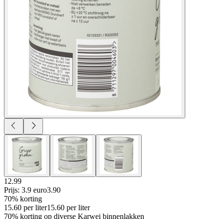
12.99
Prijs: 3.9 euro
3
.
90
70% korting
15.60
per
liter
15.60
per
liter
70% korting op diverse Karwei binnenlakken