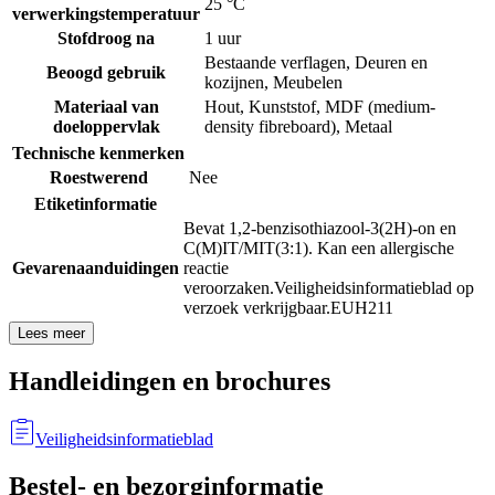
25 °C
verwerkingstemperatuur
Stofdroog na
1 uur
Bestaande verflagen
,
Deuren en
Beoogd gebruik
kozijnen
,
Meubelen
Materiaal van
Hout
,
Kunststof
,
MDF (medium-
doeloppervlak
density fibreboard)
,
Metaal
Technische kenmerken
Roestwerend
Nee
Etiketinformatie
Bevat 1,2-benzisothiazool-3(2H)-on en
C(M)IT/MIT(3:1). Kan een allergische
Gevarenaanduidingen
reactie
veroorzaken.
Veiligheidsinformatieblad op
verzoek verkrijgbaar.
EUH211
Lees meer
Handleidingen en brochures
Veiligheidsinformatieblad
Bestel- en bezorginformatie