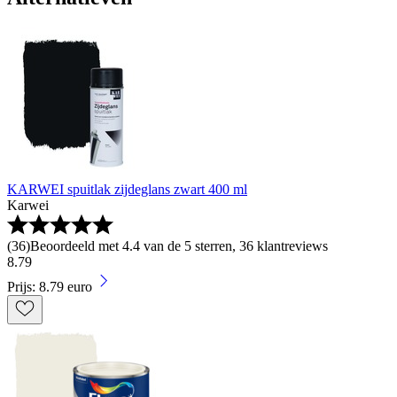
KARWEI spuitlak zijdeglans zwart 400 ml
Karwei
(
36
)
Beoordeeld met 4.4 van de 5 sterren, 36 klantreviews
8
.
79
Prijs: 8.79 euro