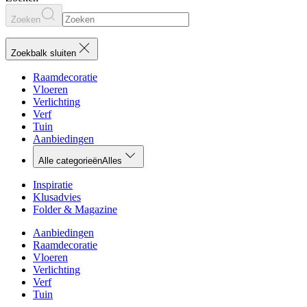
Zoeken
Zoekbalk sluiten
Raamdecoratie
Vloeren
Verlichting
Verf
Tuin
Aanbiedingen
Alle categorieën
Alles
Inspiratie
Klusadvies
Folder & Magazine
Aanbiedingen
Raamdecoratie
Vloeren
Verlichting
Verf
Tuin