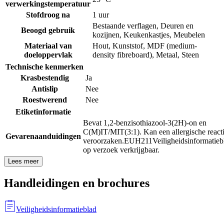
verwerkingstemperatuur
Stofdroog na
1 uur
Bestaande verflagen
,
Deuren en
Beoogd gebruik
kozijnen
,
Keukenkastjes
,
Meubelen
Materiaal van
Hout
,
Kunststof
,
MDF (medium-
doeloppervlak
density fibreboard)
,
Metaal
,
Steen
Technische kenmerken
Krasbestendig
Ja
Antislip
Nee
Roestwerend
Nee
Etiketinformatie
Bevat 1,2-benzisothiazool-3(2H)-on en
C(M)IT/MIT(3:1). Kan een allergische react
Gevarenaanduidingen
veroorzaken.
EUH211
Veiligheidsinformatieb
op verzoek verkrijgbaar.
Lees meer
Handleidingen en brochures
Veiligheidsinformatieblad