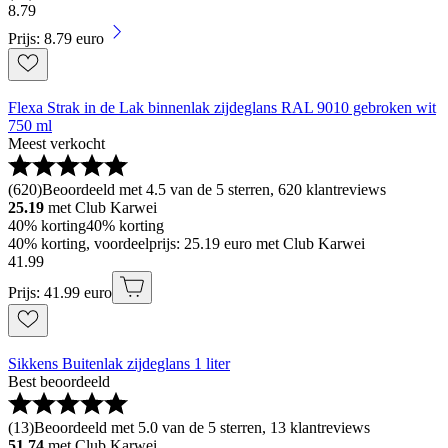
8
.
79
Prijs: 8.79 euro
Flexa Strak in de Lak binnenlak zijdeglans RAL 9010 gebroken wit
750 ml
Meest verkocht
(
620
)
Beoordeeld met 4.5 van de 5 sterren, 620 klantreviews
25.19
met Club Karwei
40% korting
40% korting
40% korting, voordeelprijs: 25.19 euro met Club Karwei
41
.
99
Prijs: 41.99 euro
Sikkens Buitenlak zijdeglans 1 liter
Best beoordeeld
(
13
)
Beoordeeld met 5.0 van de 5 sterren, 13 klantreviews
51.74
met Club Karwei