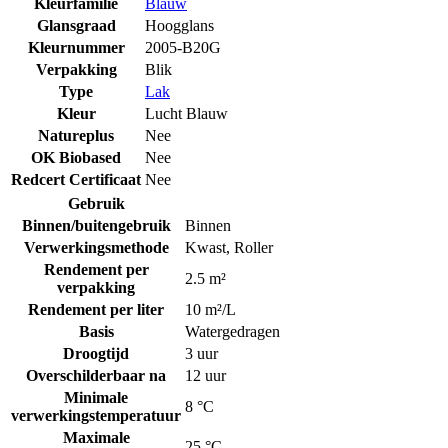
Kleurfamilie
Blauw
Glansgraad
Hoogglans
Kleurnummer
2005-B20G
Verpakking
Blik
Type
Lak
Kleur
Lucht Blauw
Natureplus
Nee
OK Biobased
Nee
Redcert Certificaat
Nee
Gebruik
Binnen/buitengebruik
Binnen
Verwerkingsmethode
Kwast
,
Roller
Rendement per
2.5 m²
verpakking
Rendement per liter
10 m²/L
Basis
Watergedragen
Droogtijd
3 uur
Overschilderbaar na
12 uur
Minimale
8 °C
verwerkingstemperatuur
Maximale
25 °C