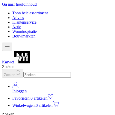
Ga naar hoofdinhoud
Toon hele assortiment
Advies
Klantenservice
Actie
Wooninspiratie
Bouwmarkten
Karwei
Zoeken
Zoeken
Inloggen
Favorieten
,
0 artikelen
Winkelwagen
,
0 artikelen
Zoeken