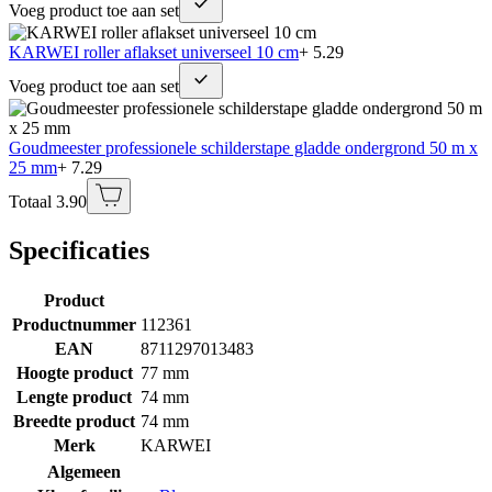
Voeg product toe aan set
KARWEI roller aflakset universeel 10 cm
+ 5.29
Voeg product toe aan set
Goudmeester professionele schilderstape gladde ondergrond 50 m x
25 mm
+ 7.29
Totaal 3.90
Specificaties
Product
Productnummer
112361
EAN
8711297013483
Hoogte product
77 mm
Lengte product
74 mm
Breedte product
74 mm
Merk
KARWEI
Algemeen