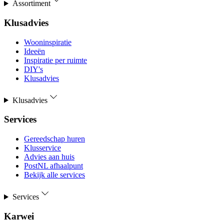
Assortiment
Klusadvies
Wooninspiratie
Ideeën
Inspiratie per ruimte
DIY's
Klusadvies
Klusadvies
Services
Gereedschap huren
Klusservice
Advies aan huis
PostNL afhaalpunt
Bekijk alle services
Services
Karwei