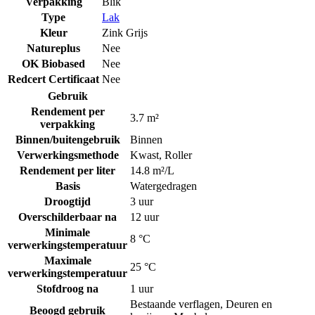
Verpakking
Blik
Type
Lak
Kleur
Zink Grijs
Natureplus
Nee
OK Biobased
Nee
Redcert Certificaat
Nee
Gebruik
Rendement per
3.7 m²
verpakking
Binnen/buitengebruik
Binnen
Verwerkingsmethode
Kwast
,
Roller
Rendement per liter
14.8 m²/L
Basis
Watergedragen
Droogtijd
3 uur
Overschilderbaar na
12 uur
Minimale
8 °C
verwerkingstemperatuur
Maximale
25 °C
verwerkingstemperatuur
Stofdroog na
1 uur
Bestaande verflagen
,
Deuren en
Beoogd gebruik