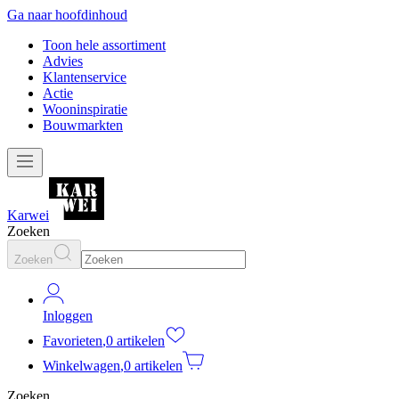
Ga naar hoofdinhoud
Toon hele assortiment
Advies
Klantenservice
Actie
Wooninspiratie
Bouwmarkten
Karwei
Zoeken
Zoeken
Inloggen
Favorieten
,
0 artikelen
Winkelwagen
,
0 artikelen
Zoeken