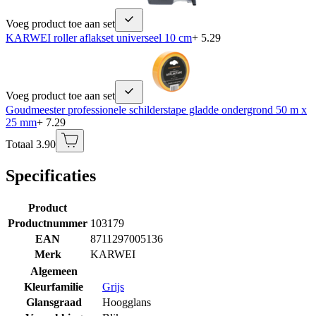
Voeg product toe aan set
KARWEI roller aflakset universeel 10 cm
+ 5.29
Voeg product toe aan set
Goudmeester professionele schilderstape gladde ondergrond 50 m x
25 mm
+ 7.29
Totaal 3.90
Specificaties
Product
Productnummer
103179
EAN
8711297005136
Merk
KARWEI
Algemeen
Kleurfamilie
Grijs
Glansgraad
Hoogglans