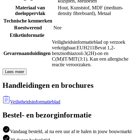
kozijnen
,
Meubelen
Materiaal van
Hout
,
Kunststof
,
MDF (medium-
doeloppervlak
density fibreboard)
,
Metaal
Technische kenmerken
Roestwerend
Nee
Etiketinformatie
Veiligheidsinformatieblad op verzoek
verkrijgbaar.
EUH211
Bevat 1,2-
Gevarenaanduidingen
benzisothiazool-3(2H)-on en
C(M)IT/MIT(3:1). Kan een allergische
reactie veroorzaken.
Lees meer
Handleidingen en brochures
Veiligheidsinformatieblad
Bestel- en bezorginformatie
Vandaag besteld, al na een uur af te halen in jouw bouwmarkt