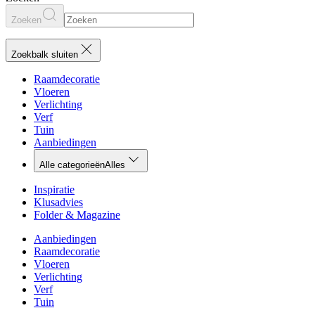
Zoeken
Zoekbalk sluiten
Raamdecoratie
Vloeren
Verlichting
Verf
Tuin
Aanbiedingen
Alle categorieën
Alles
Inspiratie
Klusadvies
Folder & Magazine
Aanbiedingen
Raamdecoratie
Vloeren
Verlichting
Verf
Tuin