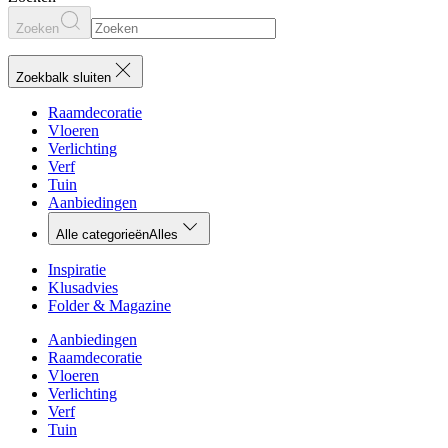
Zoeken
Zoekbalk sluiten
Raamdecoratie
Vloeren
Verlichting
Verf
Tuin
Aanbiedingen
Alle categorieën
Alles
Inspiratie
Klusadvies
Folder & Magazine
Aanbiedingen
Raamdecoratie
Vloeren
Verlichting
Verf
Tuin