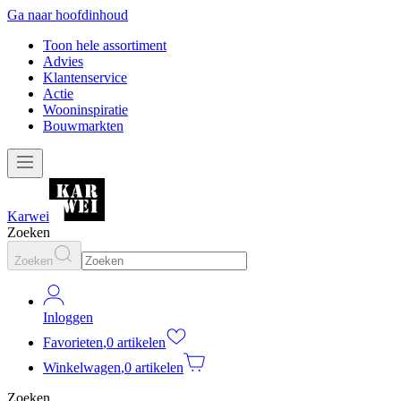
Ga naar hoofdinhoud
Toon hele assortiment
Advies
Klantenservice
Actie
Wooninspiratie
Bouwmarkten
Karwei
Zoeken
Zoeken
Inloggen
Favorieten
,
0 artikelen
Winkelwagen
,
0 artikelen
Zoeken