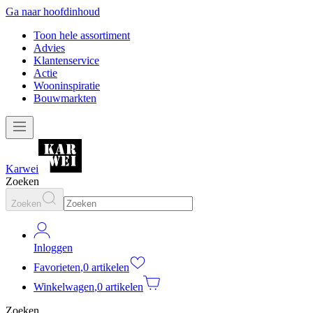
Ga naar hoofdinhoud
Toon hele assortiment
Advies
Klantenservice
Actie
Wooninspiratie
Bouwmarkten
Karwei
Zoeken
Zoeken
Inloggen
Favorieten
,
0 artikelen
Winkelwagen
,
0 artikelen
Zoeken