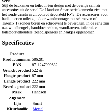
Serie
Stijl de badkamer en toilet in één design met de overige sanitair
accessoires uit de serie! De Handson Smart serie kenmerkt zich met
het ronde design in chroom of geborsteld RVS. De accessoires voor
badkamer en toilet zijn door wandmontage met schroeven of
Tigerfix 1 (zonder boren en schroeven) te bevestigen. In de serie zijn
o.a. wandbeugels, handdoekrekken, wandkorven, toiletrol- en
toiletborstelhouders, zeepdispensers en haakjes opgenomen.
Specificaties
Product
Productnummer
586281
EAN
8711247909682
Gewicht product
522 gr
Hoogte product
87 mm
Lengte product
222 mm
Breedte product
222 mm
Merk
Handson
Algemeen
Lijn
Smart
Kleurfamilie
Metaal