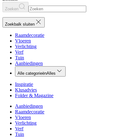
Zoeken
Zoekbalk sluiten
Raamdecoratie
Vloeren
Verlichting
Verf
Tuin
Aanbiedingen
Alle categorieën
Alles
Inspiratie
Klusadvies
Folder & Magazine
Aanbiedingen
Raamdecoratie
Vloeren
Verlichting
Verf
Tuin