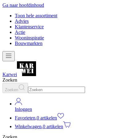
Ga naar hoofdinhoud
Toon hele assortiment
Advies
Klantenservice
Actie
Wooninspiratie
Bouwmarkten
Karwei
Zoeken
Zoeken
Inloggen
Favorieten
,
0 artikelen
Winkelwagen
,
0 artikelen
Zoeken