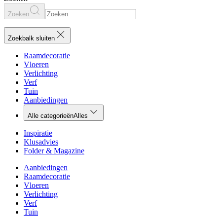
Zoeken
Zoekbalk sluiten
Raamdecoratie
Vloeren
Verlichting
Verf
Tuin
Aanbiedingen
Alle categorieën
Alles
Inspiratie
Klusadvies
Folder & Magazine
Aanbiedingen
Raamdecoratie
Vloeren
Verlichting
Verf
Tuin