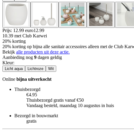
Prijs: 12.99 euro
12
.
99
10.39
met Club Karwei
20% korting
20% korting op bijna alle sanitair accessoires alleen met de Club Ka
Bekijk
alle producten uit deze actie.
Aanbieding nog
9
dagen geldig
Kleur
:
Licht aqua
Lichtroze
Wit
Online
bijna uitverkocht
Thuisbezorgd
€4.95
Thuisbezorgd gratis vanaf €50
Vandaag besteld, maandag 10 augustus in huis
Bezorgd in bouwmarkt
gratis