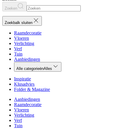
Zoeken
Zoekbalk sluiten
Raamdecoratie
Vloeren
Verlichting
Verf
Tuin
Aanbiedingen
Alle categorieën
Alles
Inspiratie
Klusadvies
Folder & Magazine
Aanbiedingen
Raamdecoratie
Vloeren
Verlichting
Verf
Tuin