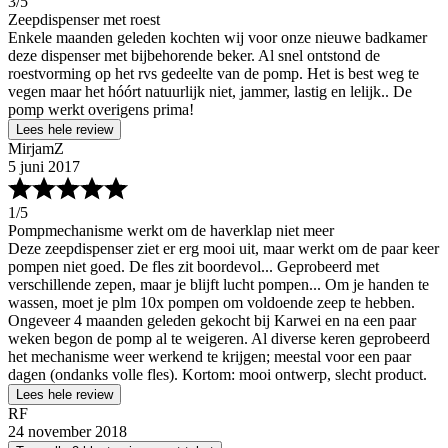
3
/5
Zeepdispenser met roest
Enkele maanden geleden kochten wij voor onze nieuwe badkamer
deze dispenser met bijbehorende beker. Al snel ontstond de
roestvorming op het rvs gedeelte van de pomp. Het is best weg te
vegen maar het hóórt natuurlijk niet, jammer, lastig en lelijk.. De
pomp werkt overigens prima!
Lees hele review
MirjamZ
5 juni 2017
1
/5
Pompmechanisme werkt om de haverklap niet meer
Deze zeepdispenser ziet er erg mooi uit, maar werkt om de paar keer
pompen niet goed. De fles zit boordevol... Geprobeerd met
verschillende zepen, maar je blijft lucht pompen... Om je handen te
wassen, moet je plm 10x pompen om voldoende zeep te hebben.
Ongeveer 4 maanden geleden gekocht bij Karwei en na een paar
weken begon de pomp al te weigeren. Al diverse keren geprobeerd
het mechanisme weer werkend te krijgen; meestal voor een paar
dagen (ondanks volle fles). Kortom: mooi ontwerp, slecht product.
Lees hele review
RF
24 november 2018