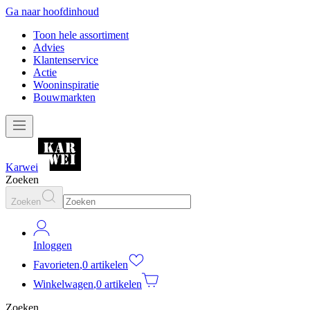
Ga naar hoofdinhoud
Toon hele assortiment
Advies
Klantenservice
Actie
Wooninspiratie
Bouwmarkten
Karwei
Zoeken
Zoeken
Inloggen
Favorieten
,
0 artikelen
Winkelwagen
,
0 artikelen
Zoeken