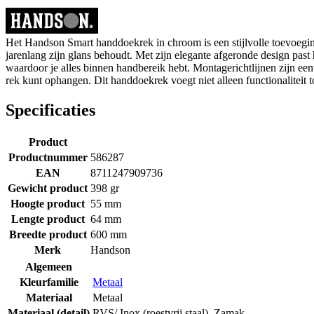
Het Handson Smart handdoekrek in chroom is een stijlvolle toevoeging
jarenlang zijn glans behoudt. Met zijn elegante afgeronde design past
waardoor je alles binnen handbereik hebt. Montagerichtlijnen zijn ee
rek kunt ophangen. Dit handdoekrek voegt niet alleen functionaliteit 
Specificaties
Product
Productnummer
586287
EAN
8711247909736
Gewicht product
398 gr
Hoogte product
55 mm
Lengte product
64 mm
Breedte product
600 mm
Merk
Handson
Algemeen
Kleurfamilie
Metaal
Materiaal
Metaal
Materiaal (detail)
RVS/ Inox (roestvrij staal)
,
Zamak