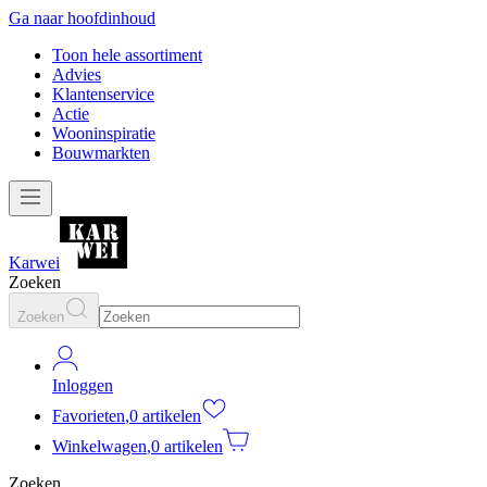
Ga naar hoofdinhoud
Toon hele assortiment
Advies
Klantenservice
Actie
Wooninspiratie
Bouwmarkten
Karwei
Zoeken
Zoeken
Inloggen
Favorieten
,
0 artikelen
Winkelwagen
,
0 artikelen
Zoeken