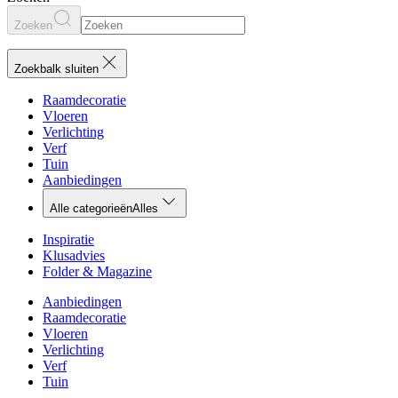
Zoeken
Zoekbalk sluiten
Raamdecoratie
Vloeren
Verlichting
Verf
Tuin
Aanbiedingen
Alle categorieën
Alles
Inspiratie
Klusadvies
Folder & Magazine
Aanbiedingen
Raamdecoratie
Vloeren
Verlichting
Verf
Tuin