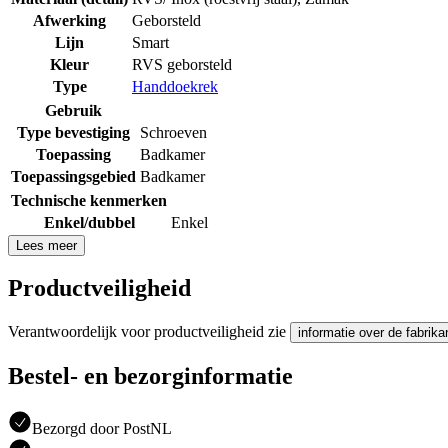
Afwerking
Geborsteld
Lijn
Smart
Kleur
RVS geborsteld
Type
Handdoekrek
Gebruik
Type bevestiging
Schroeven
Toepassing
Badkamer
Toepassingsgebied
Badkamer
Technische kenmerken
Enkel/dubbel
Enkel
Lees meer
Productveiligheid
Verantwoordelijk voor productveiligheid zie
informatie over de fabrika
Bestel- en bezorginformatie
Bezorgd door PostNL