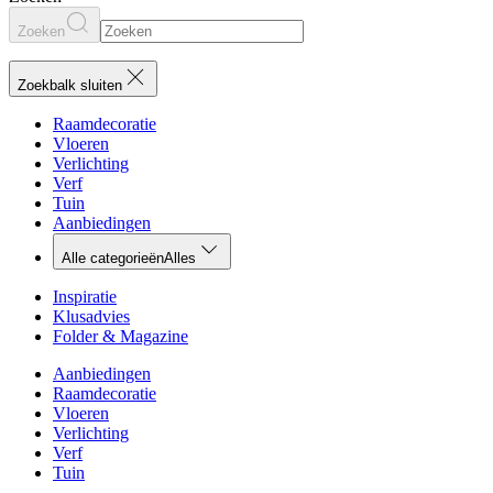
Zoeken
Zoekbalk sluiten
Raamdecoratie
Vloeren
Verlichting
Verf
Tuin
Aanbiedingen
Alle categorieën
Alles
Inspiratie
Klusadvies
Folder & Magazine
Aanbiedingen
Raamdecoratie
Vloeren
Verlichting
Verf
Tuin