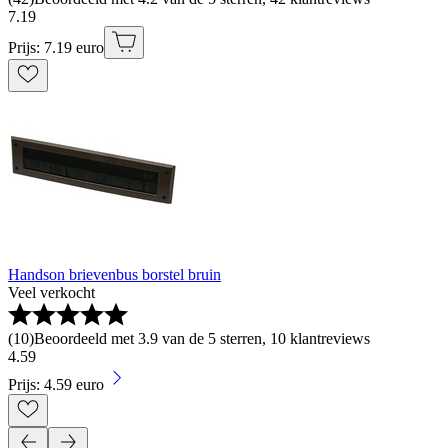
7
.
19
Prijs: 7.19 euro
Handson brievenbus borstel bruin
Veel verkocht
(
10
)
Beoordeeld met 3.9 van de 5 sterren, 10 klantreviews
4
.
59
Prijs: 4.59 euro