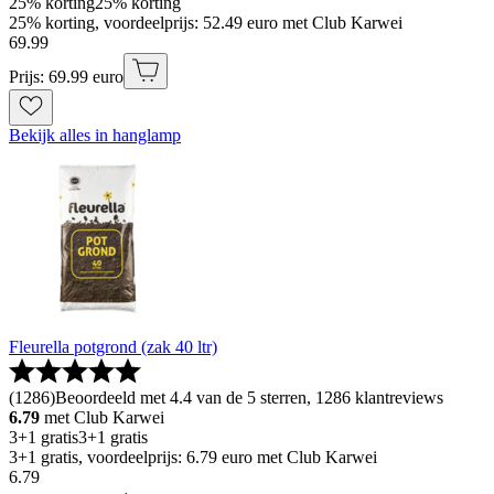
25% korting
25% korting
25% korting, voordeelprijs: 52.49 euro met Club Karwei
69
.
99
Prijs: 69.99 euro
Bekijk alles in hanglamp
Fleurella potgrond (zak 40 ltr)
(
1286
)
Beoordeeld met 4.4 van de 5 sterren, 1286 klantreviews
6.79
met Club Karwei
3+1 gratis
3+1 gratis
3+1 gratis, voordeelprijs: 6.79 euro met Club Karwei
6
.
79