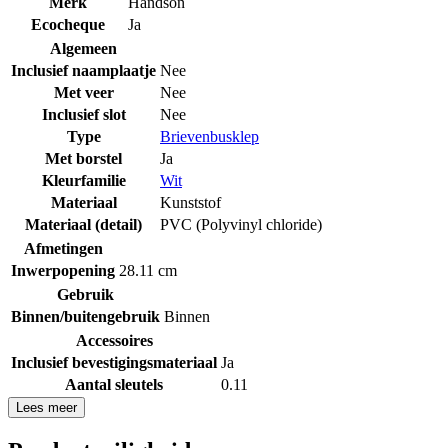
Merk
Handson
Ecocheque
Ja
Algemeen
Inclusief naamplaatje
Nee
Met veer
Nee
Inclusief slot
Nee
Type
Brievenbusklep
Met borstel
Ja
Kleurfamilie
Wit
Materiaal
Kunststof
Materiaal (detail)
PVC (Polyvinyl chloride)
Afmetingen
Inwerpopening
28.11 cm
Gebruik
Binnen/buitengebruik
Binnen
Accessoires
Inclusief bevestigingsmateriaal
Ja
Aantal sleutels
0.11
Lees meer