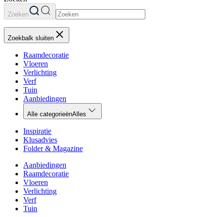
Zoeken
Zoekbalk sluiten
Raamdecoratie
Vloeren
Verlichting
Verf
Tuin
Aanbiedingen
Alle categorieën
Alles
Inspiratie
Klusadvies
Folder & Magazine
Aanbiedingen
Raamdecoratie
Vloeren
Verlichting
Verf
Tuin