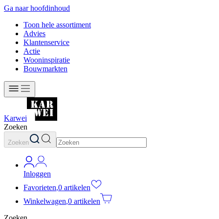
Ga naar hoofdinhoud
Toon hele assortiment
Advies
Klantenservice
Actie
Wooninspiratie
Bouwmarkten
Karwei
Zoeken
Zoeken
Inloggen
Favorieten
,
0 artikelen
Winkelwagen
,
0 artikelen
Zoeken