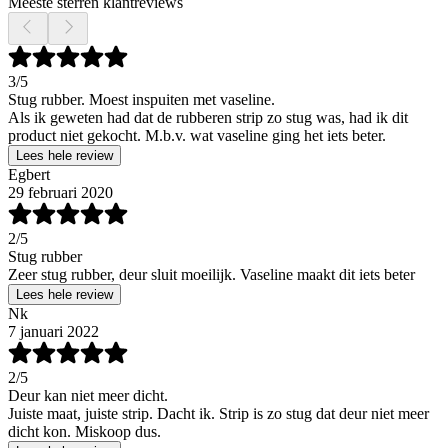
Meeste sterren klantreviews
3
/5
Stug rubber. Moest inspuiten met vaseline.
Als ik geweten had dat de rubberen strip zo stug was, had ik dit
product niet gekocht. M.b.v. wat vaseline ging het iets beter.
Lees hele review
Egbert
29 februari 2020
2
/5
Stug rubber
Zeer stug rubber, deur sluit moeilijk. Vaseline maakt dit iets beter
Lees hele review
Nk
7 januari 2022
2
/5
Deur kan niet meer dicht.
Juiste maat, juiste strip. Dacht ik. Strip is zo stug dat deur niet meer
dicht kon. Miskoop dus.