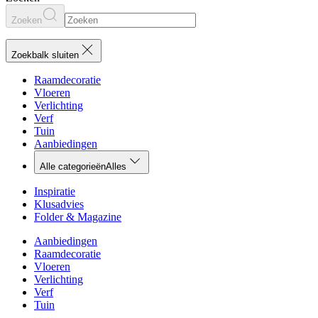
Zoeken
Zoekbalk sluiten
Raamdecoratie
Vloeren
Verlichting
Verf
Tuin
Aanbiedingen
Alle categorieën
Alles
Inspiratie
Klusadvies
Folder & Magazine
Aanbiedingen
Raamdecoratie
Vloeren
Verlichting
Verf
Tuin