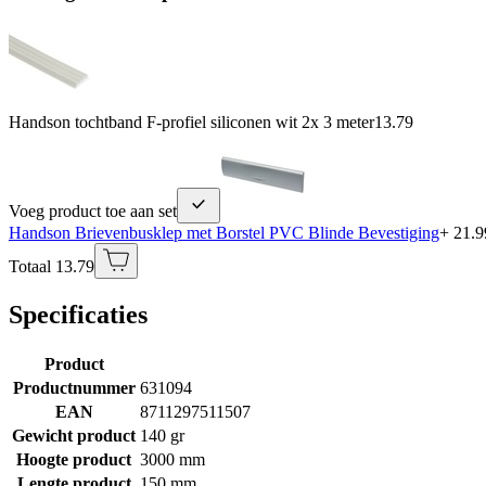
Handson tochtband F-profiel siliconen wit 2x 3 meter
13.79
Voeg product toe aan set
Handson Brievenbusklep met Borstel PVC Blinde Bevestiging
+ 21.9
Totaal 13.79
Specificaties
Product
Productnummer
631094
EAN
8711297511507
Gewicht product
140 gr
Hoogte product
3000 mm
Lengte product
150 mm