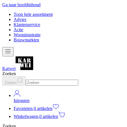
Ga naar hoofdinhoud
Toon hele assortiment
Advies
Klantenservice
Actie
Wooninspiratie
Bouwmarkten
Karwei
Zoeken
Zoeken
Inloggen
Favorieten
,
0 artikelen
Winkelwagen
,
0 artikelen
Zoeken