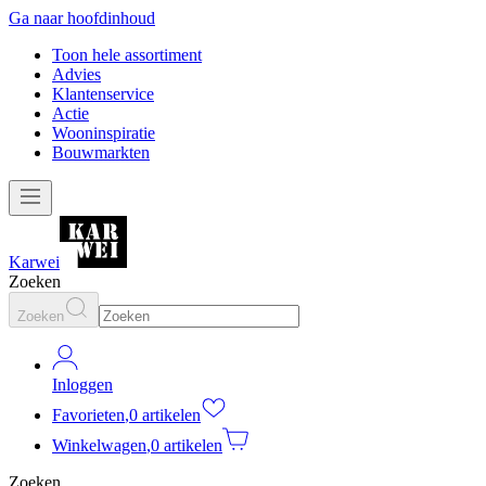
Ga naar hoofdinhoud
Toon hele assortiment
Advies
Klantenservice
Actie
Wooninspiratie
Bouwmarkten
Karwei
Zoeken
Zoeken
Inloggen
Favorieten
,
0 artikelen
Winkelwagen
,
0 artikelen
Zoeken