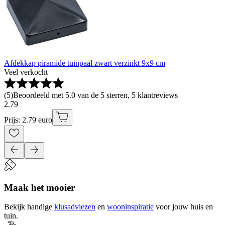
Afdekkap piramide tuinpaal zwart verzinkt 9x9 cm
Veel verkocht
(
5
)
Beoordeeld met 5.0 van de 5 sterren, 5 klantreviews
2
.
79
Prijs: 2.79 euro
Maak het mooier
Bekijk handige
klusadviezen
en
wooninspiratie
voor jouw huis en
tuin.