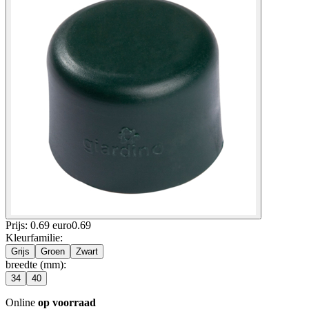
Prijs: 0.69 euro
0
.
69
Kleurfamilie
:
Grijs
Groen
Zwart
breedte (mm)
:
34
40
Online
op voorraad