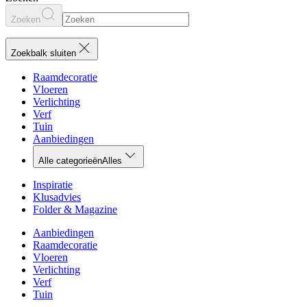
Zoeken
Zoekbalk sluiten
Raamdecoratie
Vloeren
Verlichting
Verf
Tuin
Aanbiedingen
Alle categorieën
Alles
Inspiratie
Klusadvies
Folder & Magazine
Aanbiedingen
Raamdecoratie
Vloeren
Verlichting
Verf
Tuin