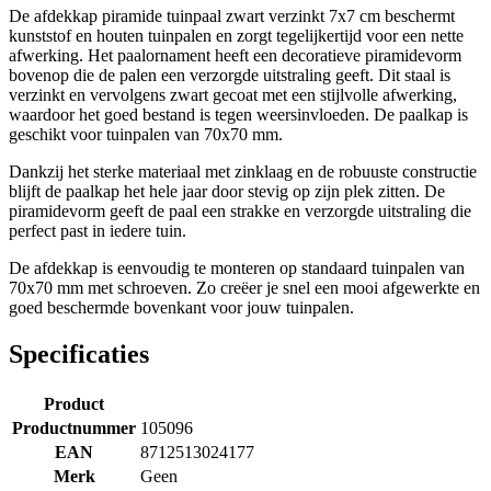
De afdekkap piramide tuinpaal zwart verzinkt 7x7 cm beschermt
kunststof en houten tuinpalen en zorgt tegelijkertijd voor een nette
afwerking. Het paalornament heeft een decoratieve piramidevorm
bovenop die de palen een verzorgde uitstraling geeft. Dit staal is
verzinkt en vervolgens zwart gecoat met een stijlvolle afwerking,
waardoor het goed bestand is tegen weersinvloeden. De paalkap is
geschikt voor tuinpalen van 70x70 mm.
Dankzij het sterke materiaal met zinklaag en de robuuste constructie
blijft de paalkap het hele jaar door stevig op zijn plek zitten. De
piramidevorm geeft de paal een strakke en verzorgde uitstraling die
perfect past in iedere tuin.
De afdekkap is eenvoudig te monteren op standaard tuinpalen van
70x70 mm met schroeven. Zo creëer je snel een mooi afgewerkte en
goed beschermde bovenkant voor jouw tuinpalen.
Specificaties
Product
Productnummer
105096
EAN
8712513024177
Merk
Geen