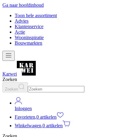
Ga naar hoofdinhoud
Toon hele assortiment
Advies
Klantenservice
Actie
Wooninspiratie
Bouwmarkten
Karwei
Zoeken
Zoeken
Inloggen
Favorieten
,
0 artikelen
Winkelwagen
,
0 artikelen
Zoeken