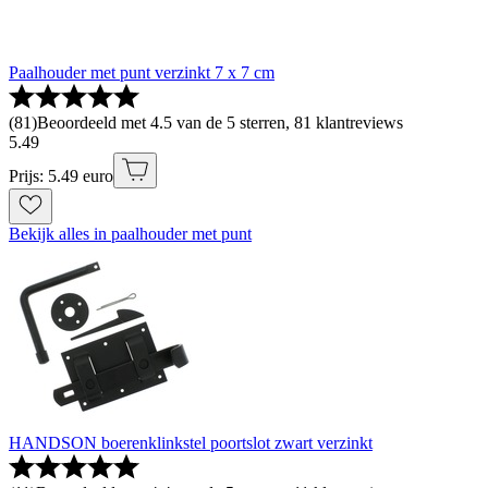
Paalhouder met punt verzinkt 7 x 7 cm
(
81
)
Beoordeeld met 4.5 van de 5 sterren, 81 klantreviews
5
.
49
Prijs: 5.49 euro
Bekijk alles in paalhouder met punt
HANDSON boerenklinkstel poortslot zwart verzinkt