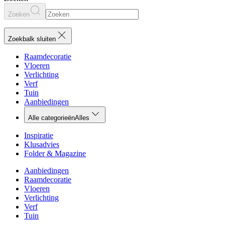
Zoeken
Zoekbalk sluiten
Raamdecoratie
Vloeren
Verlichting
Verf
Tuin
Aanbiedingen
Alle categorieën
Alles
Inspiratie
Klusadvies
Folder & Magazine
Aanbiedingen
Raamdecoratie
Vloeren
Verlichting
Verf
Tuin