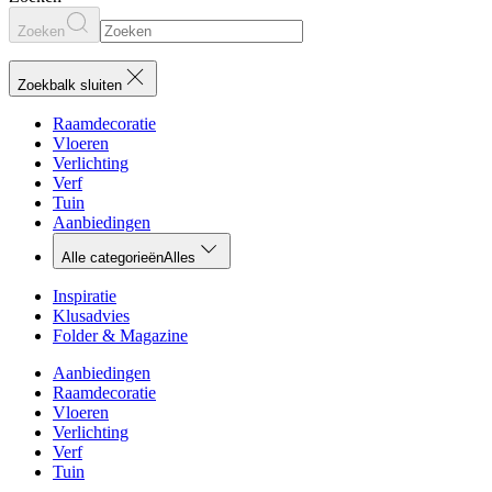
Zoeken
Zoekbalk sluiten
Raamdecoratie
Vloeren
Verlichting
Verf
Tuin
Aanbiedingen
Alle categorieën
Alles
Inspiratie
Klusadvies
Folder & Magazine
Aanbiedingen
Raamdecoratie
Vloeren
Verlichting
Verf
Tuin