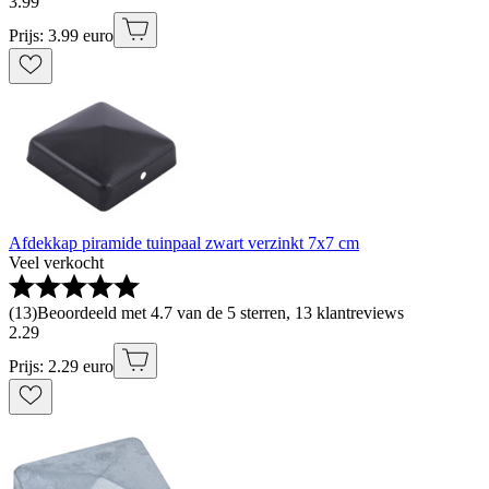
3
.
99
Prijs: 3.99 euro
Afdekkap piramide tuinpaal zwart verzinkt 7x7 cm
Veel verkocht
(
13
)
Beoordeeld met 4.7 van de 5 sterren, 13 klantreviews
2
.
29
Prijs: 2.29 euro