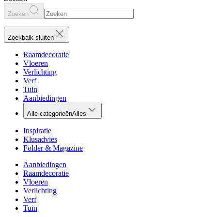
Zoeken
Zoekbalk sluiten
Raamdecoratie
Vloeren
Verlichting
Verf
Tuin
Aanbiedingen
Alle categorieën
Alles
Inspiratie
Klusadvies
Folder & Magazine
Aanbiedingen
Raamdecoratie
Vloeren
Verlichting
Verf
Tuin