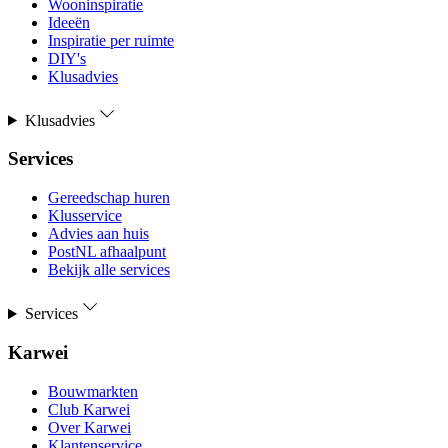
Wooninspiratie
Ideeën
Inspiratie per ruimte
DIY's
Klusadvies
Klusadvies
Services
Gereedschap huren
Klusservice
Advies aan huis
PostNL afhaalpunt
Bekijk alle services
Services
Karwei
Bouwmarkten
Club Karwei
Over Karwei
Klantenservice