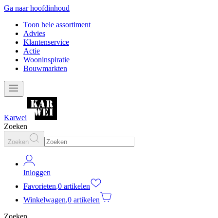
Ga naar hoofdinhoud
Toon hele assortiment
Advies
Klantenservice
Actie
Wooninspiratie
Bouwmarkten
Karwei
Zoeken
Zoeken
Inloggen
Favorieten
,
0 artikelen
Winkelwagen
,
0 artikelen
Zoeken