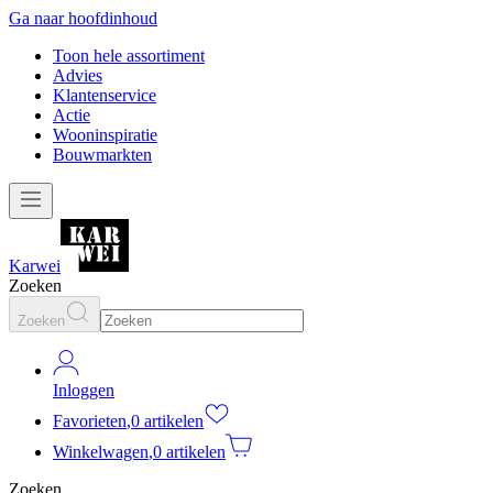
Ga naar hoofdinhoud
Toon hele assortiment
Advies
Klantenservice
Actie
Wooninspiratie
Bouwmarkten
Karwei
Zoeken
Zoeken
Inloggen
Favorieten
,
0 artikelen
Winkelwagen
,
0 artikelen
Zoeken