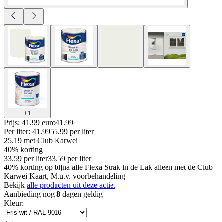
+
1
Prijs: 41.99 euro
41
.
99
Per
liter
:
41.99
55.99
per
liter
25.19
met Club Karwei
40% korting
33.59
per
liter
33.59
per
liter
40% korting op bijna alle Flexa Strak in de Lak alleen met de Club
Karwei Kaart, M.u.v. voorbehandeling
Bekijk
alle producten uit deze actie.
Aanbieding nog
8
dagen geldig
Kleur
: