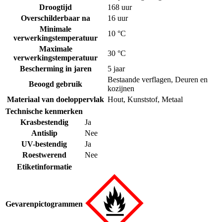
Droogtijd
168 uur
Overschilderbaar na
16 uur
Minimale
10 °C
verwerkingstemperatuur
Maximale
30 °C
verwerkingstemperatuur
Bescherming in jaren
5 jaar
Bestaande verflagen
,
Deuren en
Beoogd gebruik
kozijnen
Materiaal van doeloppervlak
Hout
,
Kunststof
,
Metaal
Technische kenmerken
Krasbestendig
Ja
Antislip
Nee
UV-bestendig
Ja
Roestwerend
Nee
Etiketinformatie
Gevarenpictogrammen