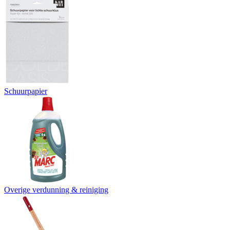
Schuurpapier
Overige verdunning & reiniging