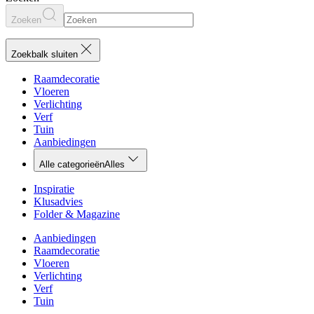
Zoeken
Zoekbalk sluiten
Raamdecoratie
Vloeren
Verlichting
Verf
Tuin
Aanbiedingen
Alle categorieën
Alles
Inspiratie
Klusadvies
Folder & Magazine
Aanbiedingen
Raamdecoratie
Vloeren
Verlichting
Verf
Tuin