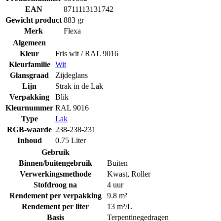
EAN
8711113131742
Gewicht product
883 gr
Merk
Flexa
Algemeen
Kleur
Fris wit / RAL 9016
Kleurfamilie
Wit
Glansgraad
Zijdeglans
Lijn
Strak in de Lak
Verpakking
Blik
Kleurnummer
RAL 9016
Type
Lak
RGB-waarde
238-238-231
Inhoud
0.75 Liter
Gebruik
Binnen/buitengebruik
Buiten
Verwerkingsmethode
Kwast
,
Roller
Stofdroog na
4 uur
Rendement per verpakking
9.8 m²
Rendement per liter
13 m²/L
Basis
Terpentinegedragen